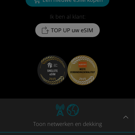
Ik ben al klant:
TOP UP uw eSIM
Toon
netwerken en dekking