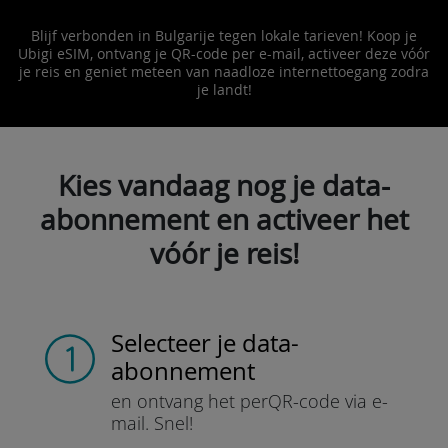
Blijf verbonden in Bulgarije tegen lokale tarieven! Koop je
Ubigi eSIM, ontvang je QR-code per e-mail, activeer deze vóór
je reis en geniet meteen van naadloze internettoegang zodra
je landt!
Kies vandaag nog je data-
abonnement en activeer het
vóór je reis!
Selecteer je data-
abonnement
en ontvang het per
QR-code via e-
mail.
Snel!