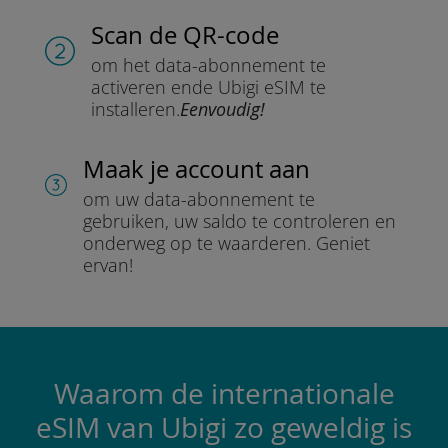
Scan de QR-code
om het data-abonnement te
activeren en
de Ubigi eSIM te
installeren.
Eenvoudig!
Maak je account aan
om uw data-abonnement te
gebruiken, uw saldo te controleren en
onderweg op te waarderen.
Geniet
ervan!
Waarom de internationale
eSIM van Ubigi zo geweldig is