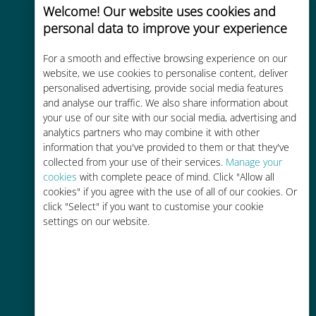
Welcome! Our website uses cookies and
personal data to improve your experience
For a smooth and effective browsing experience on our
website, we use cookies to personalise content, deliver
Kosteneffectief
personalised advertising, provide social media features
and analyse our traffic. We also share information about
Tot 90% goedkoper dan
your use of our site with our social media, advertising and
roamingkosten bij je huidige
analytics partners who may combine it with other
information that you've provided to them or that they've
provider
collected from your use of their services.
Manage your
cookies
with complete peace of mind. Click "Allow all
cookies" if you agree with the use of all of our cookies. Or
click "Select" if you want to customise your cookie
settings on our website.
Gemakkelijk bijvullen
Overal via de Ubigi app, zelfs
zonder Wi-Fi of resterende data