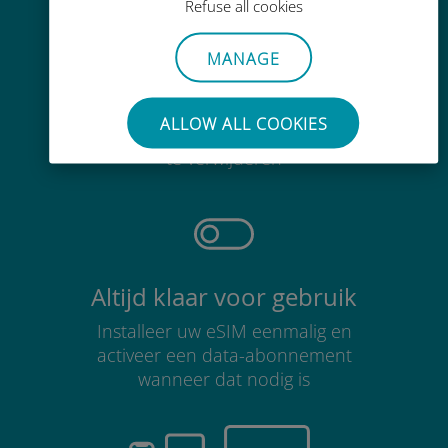
Refuse all cookies
MANAGE
Moeiteloos
ALLOW ALL COOKIES
Je hoeft je bestaande simkaart niet
te verwijderen
Altijd klaar voor gebruik
Installeer uw eSIM eenmalig en
activeer een data-abonnement
wanneer dat nodig is