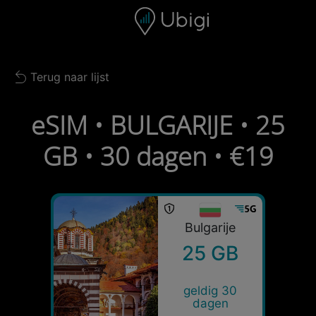
Skip to content
Inhoud
Navigatiebalk
Voettekst
Terug naar lijst
Back to list
eSIM • BULGARIJE • 25
GB • 30 dagen • €19
Bulgarije
25 GB
geldig 30
dagen