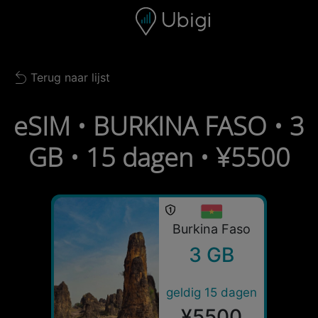
Skip to content
Inhoud
Navigatiebalk
Voettekst
Terug naar lijst
Back to list
eSIM • BURKINA FASO • 3
GB • 15 dagen • ¥5500
Burkina Faso
3 GB
geldig 15 dagen
¥5500