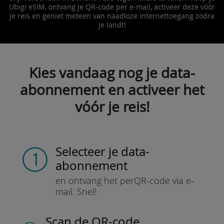
Ubigi eSIM, ontvang je QR-code per e-mail, activeer deze vóór
je reis en geniet meteen van naadloze internettoegang zodra
je landt!
Kies vandaag nog je data-
abonnement en activeer het
vóór je reis!
Selecteer je data-
abonnement
en ontvang het per
QR-code via e-
mail.
Snel!
Scan de QR-code