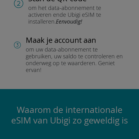
om het data-abonnement te
activeren en
de Ubigi eSIM te
installeren.
Eenvoudig!
Maak je account aan
om uw data-abonnement te
gebruiken, uw saldo te controleren en
onderweg op te waarderen.
Geniet
ervan!
Waarom de internationale
eSIM van Ubigi zo geweldig is