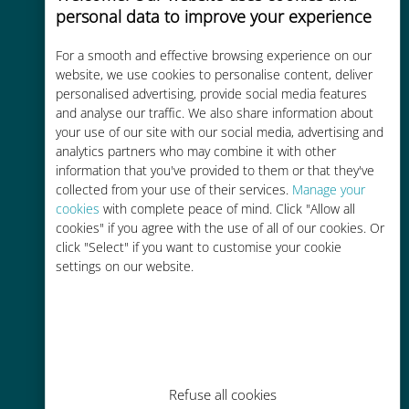
personal data to improve your experience
For a smooth and effective browsing experience on our
website, we use cookies to personalise content, deliver
Kosteneffectief
personalised advertising, provide social media features
Tot 90% goedkoper dan
and analyse our traffic. We also share information about
your use of our site with our social media, advertising and
roamingkosten bij je huidige
analytics partners who may combine it with other
provider
information that you've provided to them or that they've
collected from your use of their services.
Manage your
cookies
with complete peace of mind. Click "Allow all
cookies" if you agree with the use of all of our cookies. Or
click "Select" if you want to customise your cookie
settings on our website.
Gemakkelijk bijvullen
Overal via de Ubigi app, zelfs
zonder Wi-Fi of resterende data
Refuse all cookies