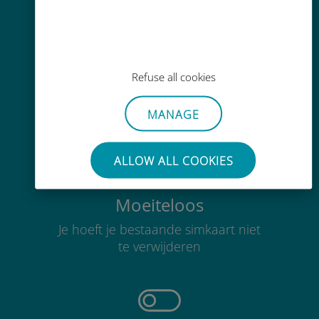
Gemakkelijk bijvullen
Refuse all cookies
Overal via de Ubigi app, zelfs
zonder Wi-Fi of resterende data
MANAGE
ALLOW ALL COOKIES
Moeiteloos
Je hoeft je bestaande simkaart niet
te verwijderen