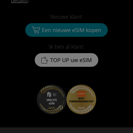
details
).
Nieuwe klant:
Een nieuwe eSIM kopen
Ik ben al klant:
TOP UP uw eSIM