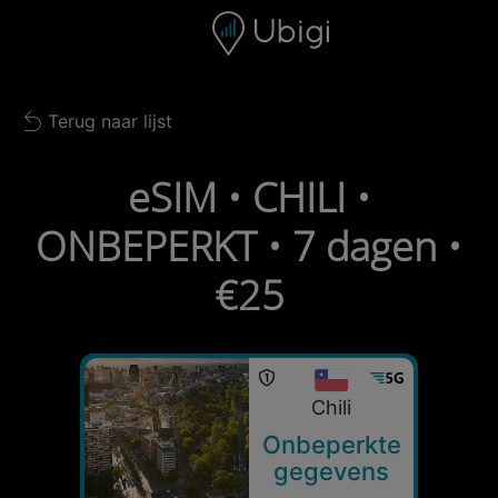
Skip to content
Inhoud
Navigatiebalk
Voettekst
Terug naar lijst
Back to list
eSIM • CHILI •
ONBEPERKT • 7 dagen •
€25
Chili
Onbeperkte
gegevens