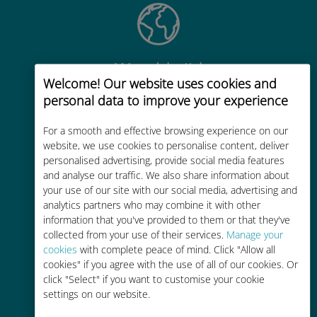
Wereldwijd
Welcome! Our website uses cookies and
Wereldwijde cellulaire
personal data to improve your experience
connectiviteit van hoge kwaliteit op
meer dan 200 bestemmingen
For a smooth and effective browsing experience on our
website, we use cookies to personalise content, deliver
personalised advertising, provide social media features
and analyse our traffic. We also share information about
your use of our site with our social media, advertising and
analytics partners who may combine it with other
information that you've provided to them or that they've
Kosteneffectief
collected from your use of their services.
Manage your
Tot 90% goedkoper dan
cookies
with complete peace of mind. Click "Allow all
cookies" if you agree with the use of all of our cookies. Or
roamingkosten bij je huidige
click "Select" if you want to customise your cookie
provider
settings on our website.