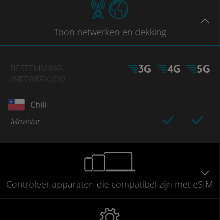
Toon
netwerken en dekking
BESTEMMING
/NETWERK
(EN)
Chili
Movistar
Controleer
apparaten die compatibel
zijn met eSIM