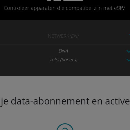
Controleer
apparaten die compatibel
zijn met eSIM
NETWERK
(EN)
DNA
Telia (Sonera)
je data-abonnement en activeer