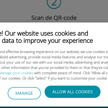
Scan de QR-code
om het data-abonnement te activeren en
de Ubigi eSIM te installeren.
 Our website uses cookies and
Eenvoudig!
 data to improve your experience
nd effective browsing experience on our website, we use cookies t
lised advertising, provide social media features and analyse our tra
out your use of our site with our social media, advertising and ana
 other information that you've provided to them or that they've co
ternationale eSIM van Ubigi z
Manage your cookies
with complete peace of mind. Click "Allow all c
of our cookies. Or click "Select" if you want to customise your cookie
ALLOW ALL COOKIES
MANAGE