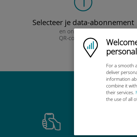
Selecteer je data-abonnement
en ontvang het per
QR-code via e-mail.
Welcome!
Ubigi logo
Snel!
personal
For a smooth a
deliver persona
information ab
combine it with
Waarom de in
their services.
the use of all 