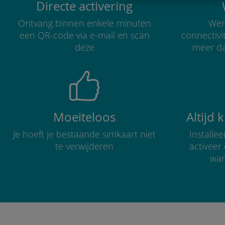
Directe activering
Ontvang binnen enkele minuten
Were
een QR-code via e-mail en scan
connectivi
deze
meer d
Moeiteloos
Altijd 
Je hoeft je bestaande simkaart niet
Installe
te verwijderen
activee
wan