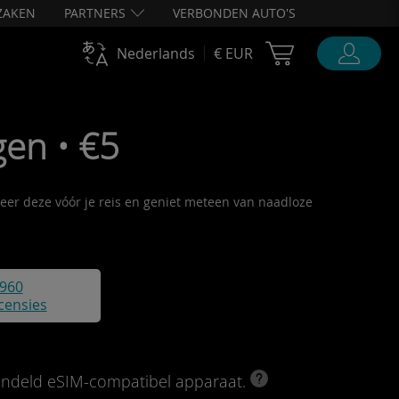
ZAKEN
PARTNERS
VERBONDEN AUTO'S
Cart Ubigi
Nederlands
€ EUR
gen • €5
iveer deze vóór je reis en geniet meteen van naadloze
960
censies
rendeld eSIM-compatibel apparaat.