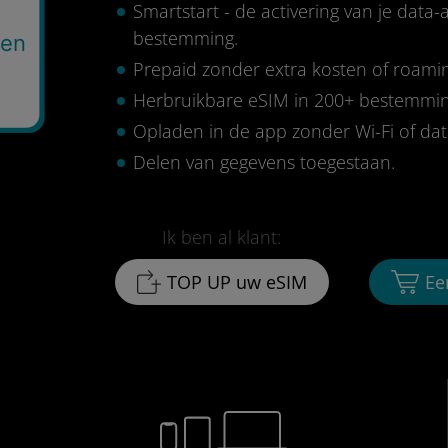
Smartstart - de activering van je data
bestemming.
gen
Prepaid zonder extra kosten of roami
Herbruikbare eSIM in 200+ bestemmi
Opladen in de app zonder Wi-Fi of da
Delen van gegevens toegestaan.
Ik ben al klant:
TOP UP uw eSIM
Ee