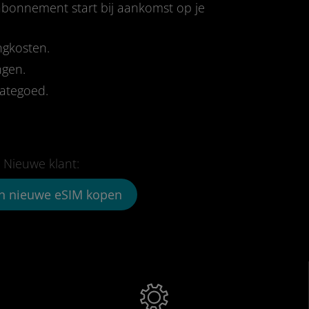
-abonnement start bij aankomst op je
ngkosten.
ngen.
tategoed.
Nieuwe klant:
n nieuwe eSIM kopen