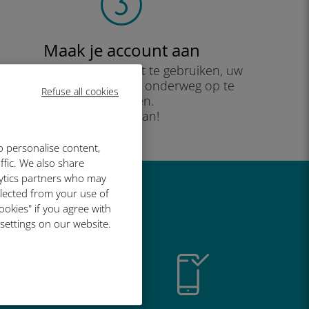
Maak je account aan
om uw data-abonnement te gebruiken, uw
saldo te controleren en onderweg op te
Refuse all cookies
waarderen.
Geniet ervan!
o personalise content,
ffic. We also share
lytics partners who may
llected from your use of
o geweldig is
ookies" if you agree with
 settings on our website.