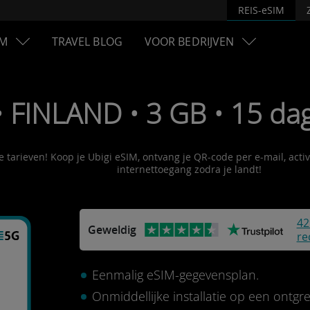
REIS-eSIM
M
TRAVEL BLOG
VOOR BEDRIJVEN
• FINLAND • 3 GB • 15 da
le tarieven! Koop je Ubigi eSIM, ontvang je QR-code per e-mail, act
internettoegang zodra je landt!
42
Geweldig
re
Eenmalig eSIM-gegevensplan.
Onmiddellijke installatie op een ontg