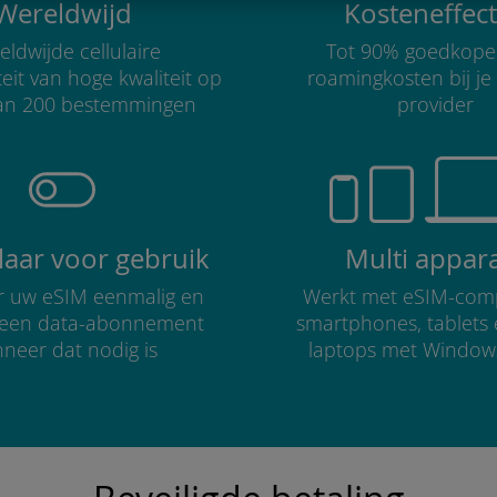
Wereldwijd
Kosteneffect
ldwijde cellulaire
Tot 90% goedkope
teit van hoge kwaliteit op
roamingkosten bij je
an 200 bestemmingen
provider
klaar voor gebruik
Multi appar
er uw eSIM eenmalig en
Werkt met eSIM-comp
r een data-abonnement
smartphones, tablets
neer dat nodig is
laptops met Window