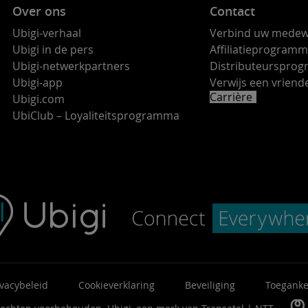
Over ons
Contact
Ubigi-verhaal
Verbind uw medew
Ubigi in de pers
Affiliatieprogram
Ubigi-netwerkpartners
Distributeurspro
Ubigi-app
Verwijs een vrie
Carrière
Ubigi.com
UbiClub – Loyaliteitsprogramma
ivacybeleid
Cookieverklaring
Beveiliging
Toeganke