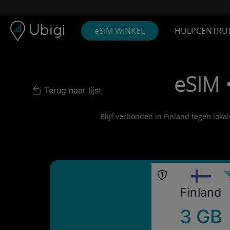
Skip to content
Inhoud
Navigatiebalk
Voettekst
eSIM WINKEL
HULPCENTRU
eSIM 
Terug naar lijst
Back to list
Blijf verbonden in Finland tegen loka
Finland
3 GB