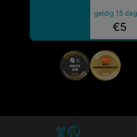
geldig 15 da
€5