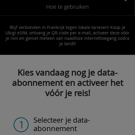
Hoe te gebruiken
Blijf verbonden in Frankrijk tegen lokale tarieven! Koop je
Ubigi eSIM, ontvang je QR-code per e-mail, activeer deze vóór
je reis en geniet meteen van naadloze internettoegang zodra
je landt!
Kies vandaag nog je data-
abonnement en activeer het
vóór je reis!
Selecteer je data-
abonnement