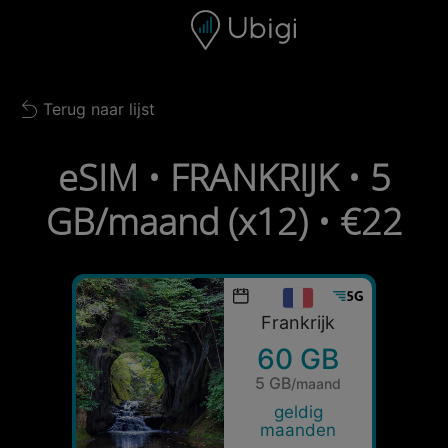
Skip to content
Inhoud
Navigatiebalk
Voettekst
Terug naar lijst
Back to list
eSIM • FRANKRIJK • 5
GB/maand (x12) • €22
Frankrijk
60 GB
5 GB
/maand
geldig
maanden