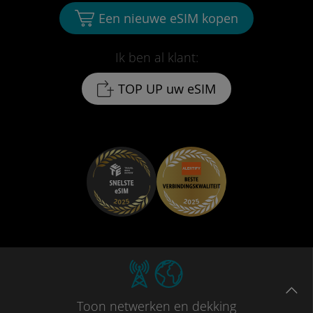
Een nieuwe eSIM kopen
Ik ben al klant:
TOP UP uw eSIM
Toon
netwerken en dekking