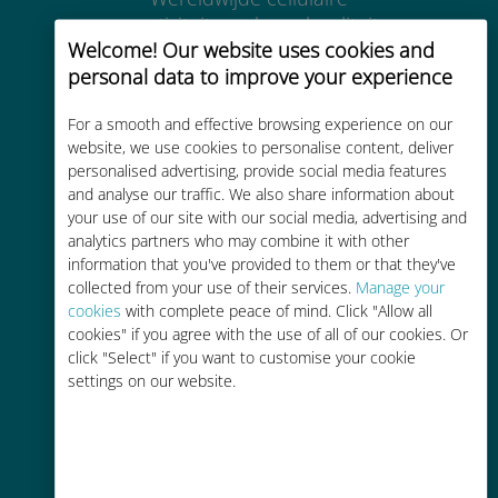
connectiviteit van hoge kwaliteit op
Welcome! Our website uses cookies and
meer dan 200 bestemmingen
personal data to improve your experience
For a smooth and effective browsing experience on our
website, we use cookies to personalise content, deliver
personalised advertising, provide social media features
and analyse our traffic. We also share information about
Kosteneffectief
your use of our site with our social media, advertising and
analytics partners who may combine it with other
Tot 90% goedkoper dan
information that you've provided to them or that they've
roamingkosten bij je huidige
collected from your use of their services.
Manage your
provider
cookies
with complete peace of mind. Click "Allow all
cookies" if you agree with the use of all of our cookies. Or
click "Select" if you want to customise your cookie
settings on our website.
Gemakkelijk bijvullen
Overal via de Ubigi app, zelfs