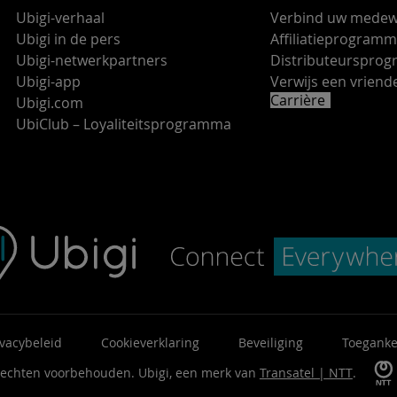
Ubigi-verhaal
Verbind uw medew
Ubigi in de pers
Affiliatieprogram
Ubigi-netwerkpartners
Distributeurspro
Ubigi-app
Verwijs een vrie
Carrière
Ubigi.com
UbiClub – Loyaliteitsprogramma
ivacybeleid
Cookieverklaring
Beveiliging
Toeganke
 rechten voorbehouden.
Ubigi, een merk van
Transatel | NTT
.