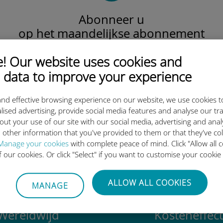
Abonneer u
op het maandelijkse abonnement
Lokaal, regionaal
 Our website uses cookies and
of wereldwijd.
Wij dekken al uw behoeften!
 data to improve your experience
nd effective browsing experience on our website, we use cookies t
lised advertising, provide social media features and analyse our tra
out your use of our site with our social media, advertising and ana
ternationale eSIM van Ubigi z
 other information that you've provided to them or that they've co
Manage your cookies
with complete peace of mind. Click "Allow all c
of our cookies. Or click "Select" if you want to customise your cookie
ALLOW ALL COOKIES
MANAGE
Wereldwijd
Kosteneffect