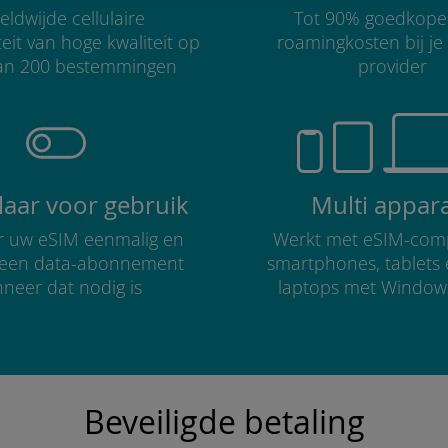
ldwijde cellulaire
Tot 90% goedkope
teit van hoge kwaliteit op
roamingkosten bij je
an 200 bestemmingen
provider
klaar voor gebruik
Multi appar
er uw eSIM eenmalig en
Werkt met eSIM-comp
r een data-abonnement
smartphones, tablets
neer dat nodig is
laptops met Window
Beveiligde betaling