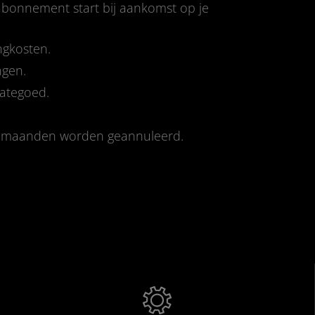
-abonnement start bij aankomst op je
ngkosten.
ngen.
tategoed.
e maanden worden geannuleerd.