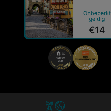
Onbeperkt
geldig
€14