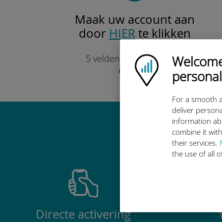
Maak uw account aan
door
HIER
te klikken
Slechts
Welcome!
5 velden om in te vullen.
Ubigi logo
Beloofd!
personal
For a smooth a
deliver persona
information ab
Waarom de in
combine it with
their services.
the use of all 
Directe activering