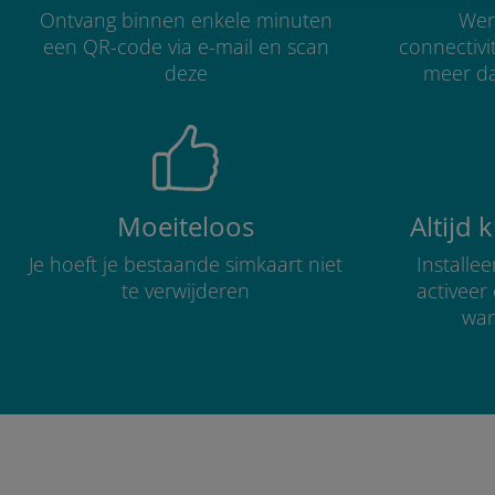
Ontvang binnen enkele minuten
Were
een QR-code via e-mail en scan
connectivi
deze
meer d
Moeiteloos
Altijd 
Je hoeft je bestaande simkaart niet
Installe
te verwijderen
activee
wan