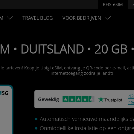
REIS-eSIM
M
TRAVEL BLOG
VOOR BEDRIJVEN
IM • DUITSLAND • 20 GB 
ale tarieven! Koop je Ubigi eSIM, ontvang je QR-code per e-mail, ac
internettoegang zodra je landt!
43
Geweldig
re
Automatisch vernieuwd maandelijks 
Onmiddellijke installatie op een ontg