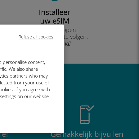
Installeer
uw eSIM
door de stappen
op uw apparaat te volgen.
Refuse all cookies
Doeltreffend!
o personalise content,
ffic. We also share
lytics partners who may
o geweldig is
llected from your use of
ookies" if you agree with
 settings on our website.
ief
Gemakkelijk bijvullen