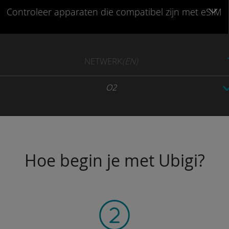
Controleer
apparaten die compatibel
zijn met eSIM
NETWERK
(EN)
O2
Hoe begin je met Ubigi?