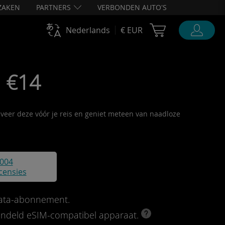
ZAKEN
PARTNERS
VERBONDEN AUTO'S
Cart Ubigi
Nederlands
€ EUR
• €14
tiveer deze vóór je reis en geniet meteen van naadloze
004
censies
data-abonnement.
rendeld eSIM-compatibel apparaat.