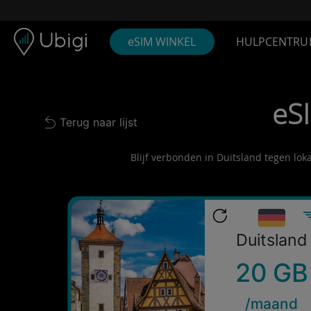
Skip to content
Inhoud
Navigatiebalk
Voettekst
eSIM WINKEL
HULPCENTRU
eS
Terug naar lijst
Back to list
Blijf verbonden in Duitsland tegen lok
Duitsland
20 GB
/maand