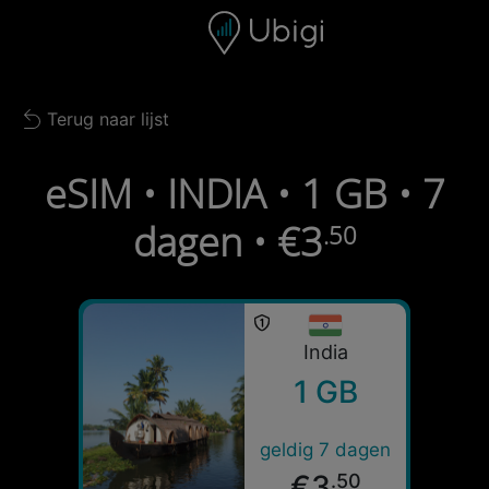
Skip to content
Inhoud
Navigatiebalk
Voettekst
Terug naar lijst
Back to list
eSIM • INDIA • 1 GB • 7
dagen • €3
.50
India
1 GB
geldig 7 dagen
€3
.50