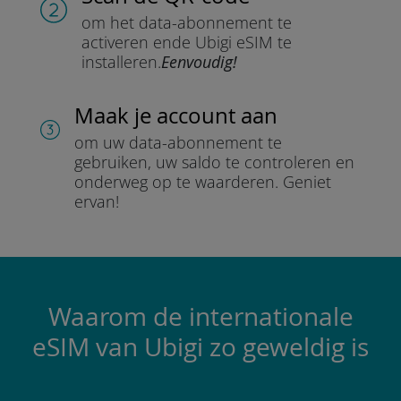
om het data-abonnement te
activeren en
de Ubigi eSIM te
installeren.
Eenvoudig!
Maak je account aan
om uw data-abonnement te
gebruiken, uw saldo te controleren en
onderweg op te waarderen.
Geniet
ervan!
Waarom de internationale
eSIM van Ubigi zo geweldig is