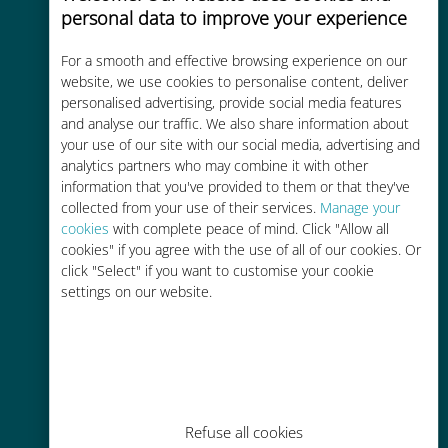
personal data to improve your experience
For a smooth and effective browsing experience on our
website, we use cookies to personalise content, deliver
Kosteneffectief
personalised advertising, provide social media features
Tot 90% goedkoper dan
and analyse our traffic. We also share information about
your use of our site with our social media, advertising and
roamingkosten bij je huidige
analytics partners who may combine it with other
provider
information that you've provided to them or that they've
collected from your use of their services.
Manage your
cookies
with complete peace of mind. Click "Allow all
cookies" if you agree with the use of all of our cookies. Or
click "Select" if you want to customise your cookie
settings on our website.
Gemakkelijk bijvullen
Overal via de Ubigi app, zelfs
zonder Wi-Fi of resterende data
Refuse all cookies