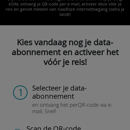
eSIM, ontvang je QR-code per e-mail, activeer deze vóór je
reis en geniet meteen van naadloze internettoegang zodra je
landt!
Kies vandaag nog je data-
abonnement en activeer het
vóór je reis!
Selecteer je data-
abonnement
en ontvang het per
QR-code via e-
mail.
Snel!
Scan de QR-code