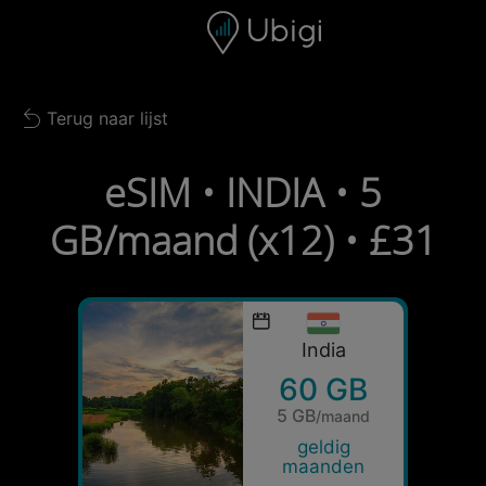
Skip to content
Inhoud
Navigatiebalk
Voettekst
Terug naar lijst
Back to list
eSIM • INDIA • 5
GB/maand (x12) • £31
India
60 GB
5 GB
/maand
geldig
maanden