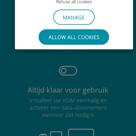
Refuse all cookies
MANAGE
Moeiteloos
ALLOW ALL COOKIES
Je hoeft je bestaande simkaart niet
te verwijderen
Altijd klaar voor gebruik
Installeer uw eSIM eenmalig en
activeer een data-abonnement
wanneer dat nodig is