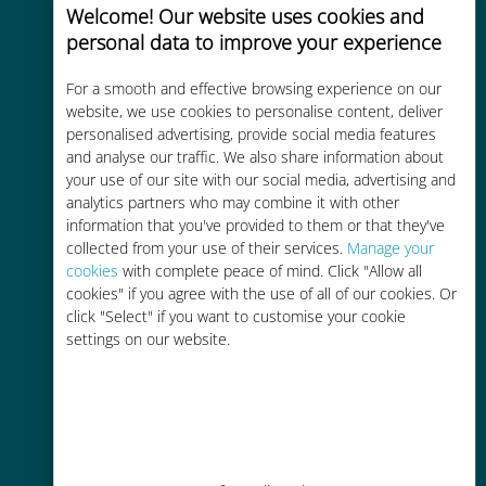
Welcome! Our website uses cookies and
personal data to improve your experience
For a smooth and effective browsing experience on our
website, we use cookies to personalise content, deliver
Kosteneffectief
personalised advertising, provide social media features
and analyse our traffic. We also share information about
Tot 90% goedkoper dan
your use of our site with our social media, advertising and
roamingkosten bij je huidige
analytics partners who may combine it with other
information that you've provided to them or that they've
provider
collected from your use of their services.
Manage your
cookies
with complete peace of mind. Click "Allow all
cookies" if you agree with the use of all of our cookies. Or
click "Select" if you want to customise your cookie
settings on our website.
Gemakkelijk bijvullen
Overal via de Ubigi app, zelfs
zonder Wi-Fi of resterende data