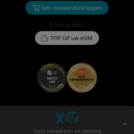
Een nieuwe eSIM kopen
Ik ben al klant:
TOP UP uw eSIM
Toon
netwerken en dekking