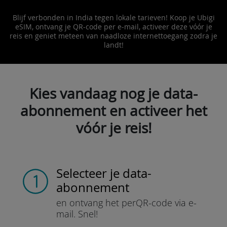
Blijf verbonden in India tegen lokale tarieven! Koop je Ubigi
eSIM, ontvang je QR-code per e-mail, activeer deze vóór je
reis en geniet meteen van naadloze internettoegang zodra je
landt!
Kies vandaag nog je data-
abonnement en activeer het
vóór je reis!
Selecteer je data-
abonnement
en ontvang het per
QR-code via e-
mail.
Snel!