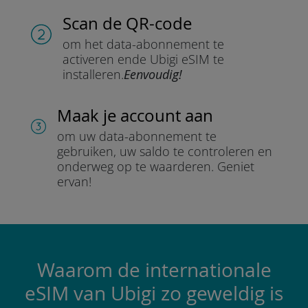
Scan de QR-code
om het data-abonnement te
activeren en
de Ubigi eSIM te
installeren.
Eenvoudig!
Maak je account aan
om uw data-abonnement te
gebruiken, uw saldo te controleren en
onderweg op te waarderen.
Geniet
ervan!
Waarom de internationale
eSIM van Ubigi zo geweldig is