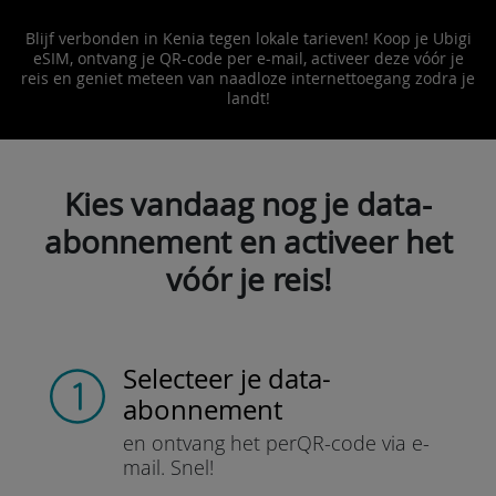
Blijf verbonden in Kenia tegen lokale tarieven! Koop je Ubigi
eSIM, ontvang je QR-code per e-mail, activeer deze vóór je
reis en geniet meteen van naadloze internettoegang zodra je
landt!
Kies vandaag nog je data-
abonnement en activeer het
vóór je reis!
Selecteer je data-
abonnement
en ontvang het per
QR-code via e-
mail.
Snel!