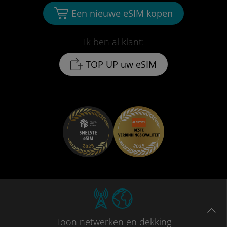
Een nieuwe eSIM kopen
Ik ben al klant:
TOP UP uw eSIM
Toon
netwerken en dekking