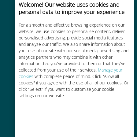
Welcome! Our website uses cookies and
personal data to improve your experience
For a smooth and effective browsing experience on our
website, we use cookies to personalise content, deliver
Kosteneffectief
personalised advertising, provide social media features
and analyse our traffic. We also share information about
Tot 90% goedkoper dan
your use of our site with our social media, advertising and
roamingkosten bij je huidige
analytics partners who may combine it with other
information that you've provided to them or that they've
provider
collected from your use of their services.
Manage your
cookies
with complete peace of mind. Click "Allow all
cookies" if you agree with the use of all of our cookies. Or
click "Select" if you want to customise your cookie
settings on our website.
Gemakkelijk bijvullen
Overal via de Ubigi app, zelfs
zonder Wi-Fi of resterende data