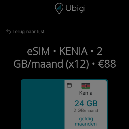
Skip to content
Inhoud
Navigatiebalk
Voettekst
Terug naar lijst
Back to list
eSIM • KENIA • 2
GB/maand (x12) • €88
Kenia
24 GB
2 GB
/maand
geldig
maanden