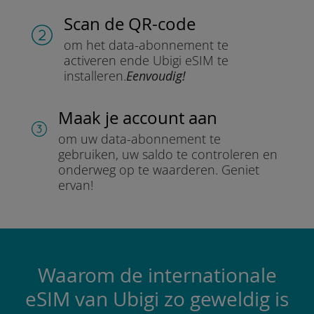
Scan de QR-code
om het data-abonnement te
activeren en
de Ubigi eSIM te
installeren.
Eenvoudig!
Maak je account aan
om uw data-abonnement te
gebruiken, uw saldo te controleren en
onderweg op te waarderen.
Geniet
ervan!
Waarom de internationale
eSIM van Ubigi zo geweldig is