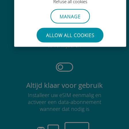
Refuse all cookies
MANAGE
Moeiteloos
ALLOW ALL COOKIES
Je hoeft je bestaande simkaart niet
te verwijderen
Altijd klaar voor gebruik
Installeer uw eSIM eenmalig en
activeer een data-abonnement
wanneer dat nodig is