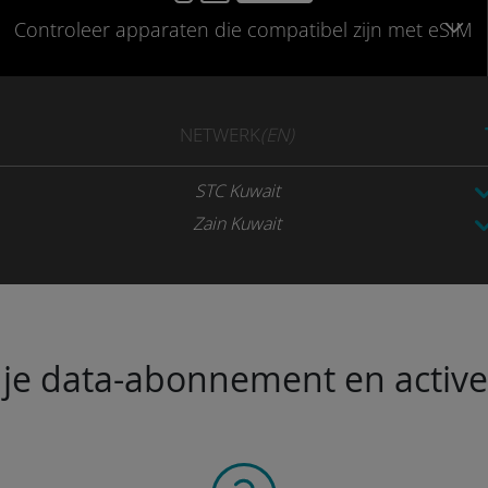
Controleer
apparaten die compatibel
zijn met eSIM
NETWERK
(EN)
STC Kuwait
Zain Kuwait
je data-abonnement en activeer