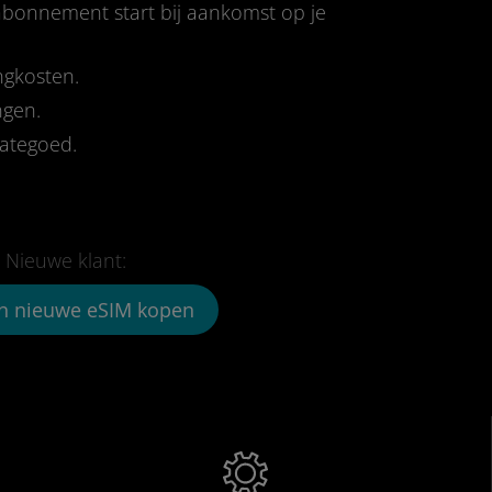
-abonnement start bij aankomst op je
ngkosten.
ngen.
tategoed.
Nieuwe klant:
n nieuwe eSIM kopen