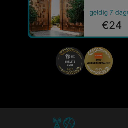
geldig 7 dag
€24