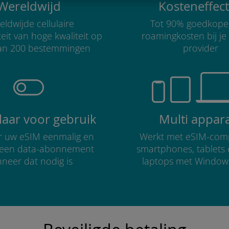
Wereldwijd
Kosteneffect
ldwijde cellulaire
Tot 90% goedkope
teit van hoge kwaliteit op
roamingkosten bij je
an 200 bestemmingen
provider
klaar voor gebruik
Multi appar
er uw eSIM eenmalig en
Werkt met eSIM-comp
r een data-abonnement
smartphones, tablets
neer dat nodig is
laptops met Window