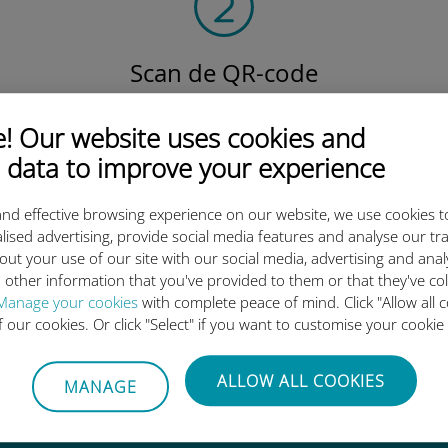
Scan de QR-code
om het data-abonnement te activeren en
de Ubigi eSIM te installeren.
 Our website uses cookies and
Eenvoudig!
 data to improve your experience
nd effective browsing experience on our website, we use cookies t
lised advertising, provide social media features and analyse our tra
out your use of our site with our social media, advertising and ana
 other information that you've provided to them or that they've co
ternationale eSIM van Ubigi z
Manage your cookies
with complete peace of mind. Click "Allow all c
of our cookies. Or click "Select" if you want to customise your cookie
ALLOW ALL COOKIES
MANAGE