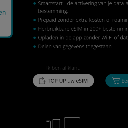
Smartstart - de activering van je data
bestemming.
en
Prepaid zonder extra kosten of roami
Herbruikbare eSIM in 200+ bestemmi
Opladen in de app zonder Wi-Fi of da
Delen van gegevens toegestaan.
Ik ben al klant:
TOP UP uw eSIM
Ee