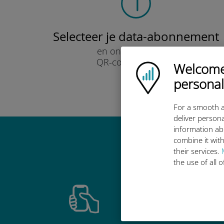
Selecteer je data-abonnement
en ontvang het per
QR-code via e-mail.
Welcome!
Ubigi logo
Snel!
personal
For a smooth a
deliver persona
information ab
combine it with
Waarom de in
their services.
the use of all 