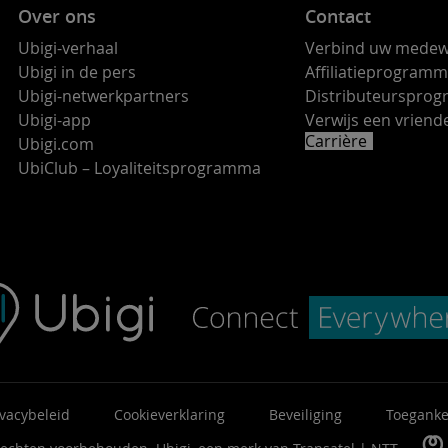
Over ons
Contact
Ubigi-verhaal
Verbind uw medew
Ubigi in de pers
Affiliatieprogram
Ubigi-netwerkpartners
Distributeurspro
Ubigi-app
Verwijs een vrie
Carrière
Ubigi.com
UbiClub – Loyaliteitsprogramma
ivacybeleid
Cookieverklaring
Beveiliging
Toeganke