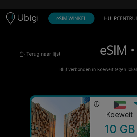
Skip to content
Inhoud
Navigatiebalk
Voettekst
eSIM WINKEL
HULPCENTRU
eSIM •
Terug naar lijst
Back to list
Blijf verbonden in Koeweit tegen loka
Koeweit
10 GB