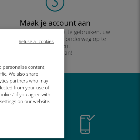
Maak je account aan
om uw data-abonnement te gebruiken, uw
saldo te controleren en onderweg op te
Refuse all cookies
waarderen.
Geniet ervan!
o personalise content,
ffic. We also share
lytics partners who may
llected from your use of
o geweldig is
ookies" if you agree with
 settings on our website.