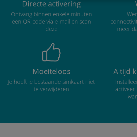
Directe activering
Ontvang binnen enkele minuten
Were
een QR-code via e-mail en scan
connectivi
deze
meer d
Moeiteloos
Altijd 
Je hoeft je bestaande simkaart niet
Installe
te verwijderen
activee
wan