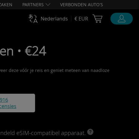
ZAKEN
PARTNERS
VERBONDEN AUTO'S
Cart Ubigi
Nederlands
€ EUR
en • €24
iveer deze vóór je reis en geniet meteen van naadloze
916
censies
rendeld eSIM-compatibel apparaat.