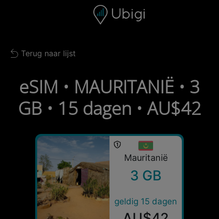
Skip to content
Inhoud
Navigatiebalk
Voettekst
Terug naar lijst
Back to list
eSIM • MAURITANIË • 3
GB • 15 dagen • AU$42
Mauritanië
3 GB
geldig 15 dagen
AU$42