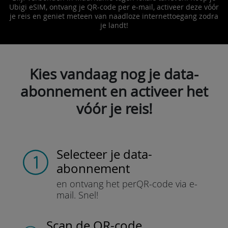
Ubigi eSIM, ontvang je QR-code per e-mail, activeer deze vóór
je reis en geniet meteen van naadloze internettoegang zodra
je landt!
Kies vandaag nog je data-
abonnement en activeer het
vóór je reis!
Selecteer je data-
abonnement
en ontvang het per
QR-code via e-
mail.
Snel!
Scan de QR-code