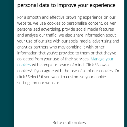
personal data to improve your experience
For a smooth and effective browsing experience on our
website, we use cookies to personalise content, deliver
Kosteneffectief
personalised advertising, provide social media features
Tot 90% goedkoper dan
and analyse our traffic. We also share information about
your use of our site with our social media, advertising and
roamingkosten bij je huidige
analytics partners who may combine it with other
provider
information that you've provided to them or that they've
collected from your use of their services.
Manage your
cookies
with complete peace of mind. Click "Allow all
cookies" if you agree with the use of all of our cookies. Or
click "Select" if you want to customise your cookie
settings on our website.
Gemakkelijk bijvullen
Overal via de Ubigi app, zelfs
zonder Wi-Fi of resterende data
Refuse all cookies