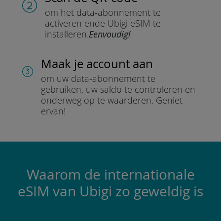
om het data-abonnement te
activeren en
de Ubigi eSIM te
installeren.
Eenvoudig!
Maak je account aan
om uw data-abonnement te
gebruiken, uw saldo te controleren en
onderweg op te waarderen.
Geniet
ervan!
Waarom de internationale
eSIM van Ubigi zo geweldig is