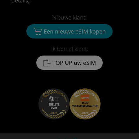
details
).
Nieuwe klant:
Een nieuwe eSIM kopen
Ik ben al klant:
TOP UP uw eSIM