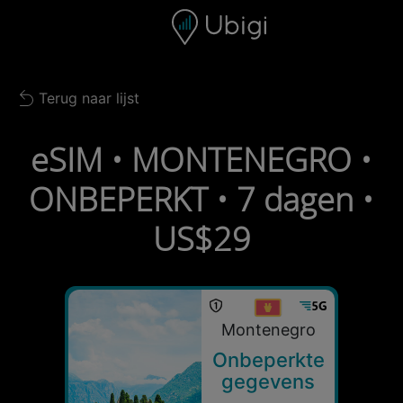
Skip to content
Inhoud
Navigatiebalk
Voettekst
Terug naar lijst
Back to list
eSIM • MONTENEGRO •
ONBEPERKT • 7 dagen •
US$29
Montenegro
Onbeperkte
gegevens