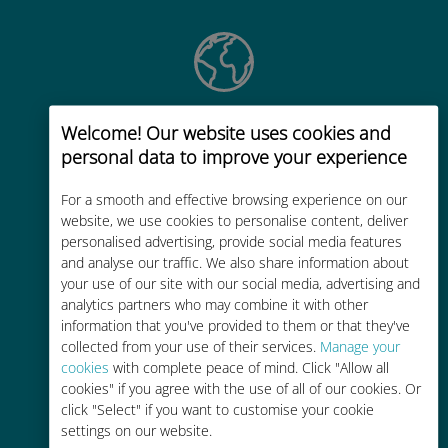
Wereldwijd
Welcome! Our website uses cookies and
personal data to improve your experience
Wereldwijde cellulaire
connectiviteit van hoge kwaliteit op
For a smooth and effective browsing experience on our
meer dan 200 bestemmingen
website, we use cookies to personalise content, deliver
personalised advertising, provide social media features
and analyse our traffic. We also share information about
your use of our site with our social media, advertising and
analytics partners who may combine it with other
information that you've provided to them or that they've
Kosteneffectief
collected from your use of their services.
Manage your
cookies
with complete peace of mind. Click "Allow all
Tot 90% goedkoper dan
cookies" if you agree with the use of all of our cookies. Or
roamingkosten bij je huidige
click "Select" if you want to customise your cookie
provider
settings on our website.