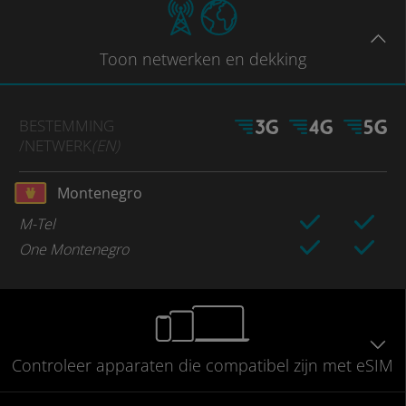
Toon
netwerken en dekking
BESTEMMING
/NETWERK
(EN)
Montenegro
M-Tel
One Montenegro
Controleer
apparaten die compatibel
zijn met eSIM