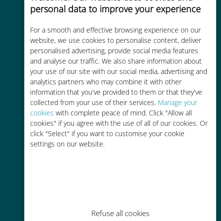
personal data to improve your experience
For a smooth and effective browsing experience on our
website, we use cookies to personalise content, deliver
Kosteneffectief
personalised advertising, provide social media features
Tot 90% goedkoper dan
and analyse our traffic. We also share information about
your use of our site with our social media, advertising and
roamingkosten bij je huidige
analytics partners who may combine it with other
provider
information that you've provided to them or that they've
collected from your use of their services.
Manage your
cookies
with complete peace of mind. Click "Allow all
cookies" if you agree with the use of all of our cookies. Or
click "Select" if you want to customise your cookie
settings on our website.
Gemakkelijk bijvullen
Overal via de Ubigi app, zelfs
zonder Wi-Fi of resterende data
Refuse all cookies