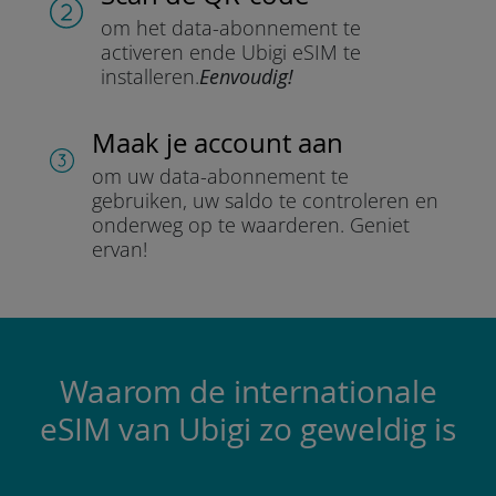
om het data-abonnement te
activeren en
de Ubigi eSIM te
installeren.
Eenvoudig!
Maak je account aan
om uw data-abonnement te
gebruiken, uw saldo te controleren en
onderweg op te waarderen.
Geniet
ervan!
Waarom de internationale
eSIM van Ubigi zo geweldig is