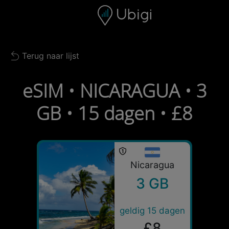
Skip to content
Inhoud
Navigatiebalk
Voettekst
Terug naar lijst
Back to list
eSIM • NICARAGUA • 3
GB • 15 dagen • £8
Nicaragua
3 GB
geldig 15 dagen
£8