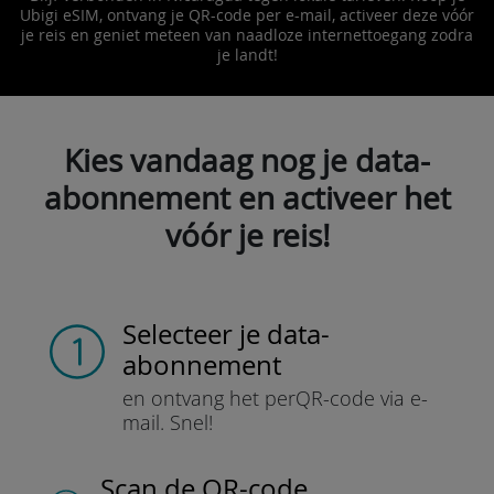
Ubigi eSIM, ontvang je QR-code per e-mail, activeer deze vóór
je reis en geniet meteen van naadloze internettoegang zodra
je landt!
Kies vandaag nog je data-
abonnement en activeer het
vóór je reis!
Selecteer je data-
abonnement
en ontvang het per
QR-code via e-
mail.
Snel!
Scan de QR-code