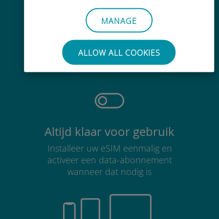
MANAGE
Moeiteloos
Je hoeft je bestaande simkaart niet
ALLOW ALL COOKIES
te verwijderen
Altijd klaar voor gebruik
Installeer uw eSIM eenmalig en
activeer een data-abonnement
wanneer dat nodig is