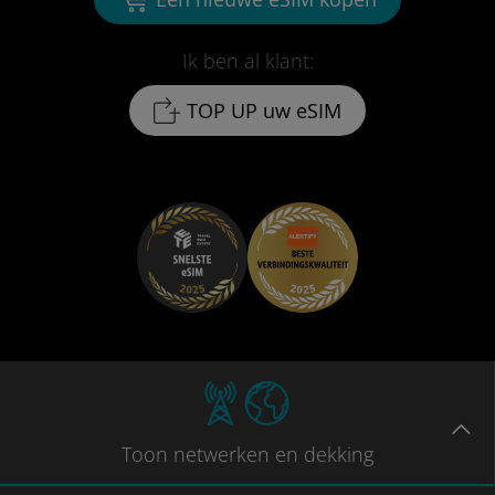
Ik ben al klant:
TOP UP uw eSIM
Toon
netwerken en dekking