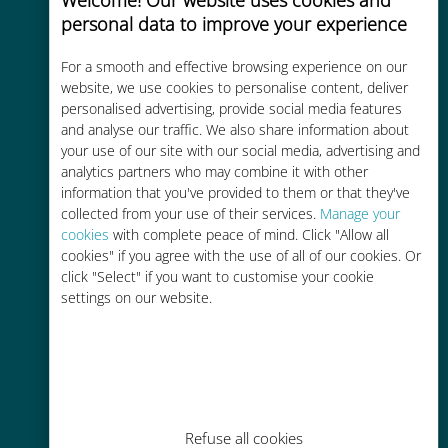
personal data to improve your experience
For a smooth and effective browsing experience on our
website, we use cookies to personalise content, deliver
Kosteneffectief
personalised advertising, provide social media features
and analyse our traffic. We also share information about
Tot 90% goedkoper dan
your use of our site with our social media, advertising and
roamingkosten bij je huidige
analytics partners who may combine it with other
provider
information that you've provided to them or that they've
collected from your use of their services.
Manage your
cookies
with complete peace of mind. Click "Allow all
cookies" if you agree with the use of all of our cookies. Or
click "Select" if you want to customise your cookie
settings on our website.
Gemakkelijk bijvullen
Overal via de Ubigi app, zelfs
zonder Wi-Fi of resterende data
Refuse all cookies