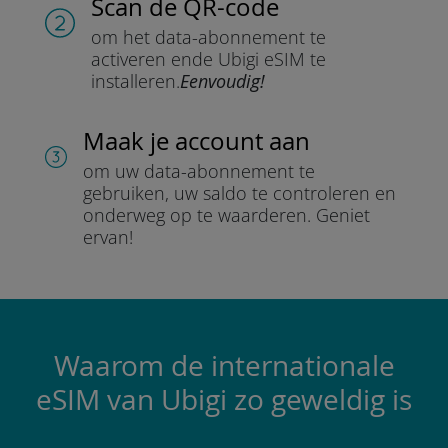
Scan de QR-code
om het data-abonnement te
activeren en
de Ubigi eSIM te
installeren.
Eenvoudig!
Maak je account aan
om uw data-abonnement te
gebruiken, uw saldo te controleren en
onderweg op te waarderen.
Geniet
ervan!
Waarom de internationale
eSIM van Ubigi zo geweldig is