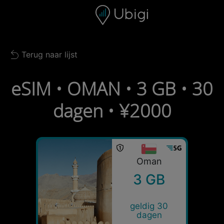
Skip to content
Inhoud
Navigatiebalk
Voettekst
Terug naar lijst
Back to list
eSIM • OMAN • 3 GB • 30
dagen • ¥2000
Oman
3 GB
geldig 30
dagen