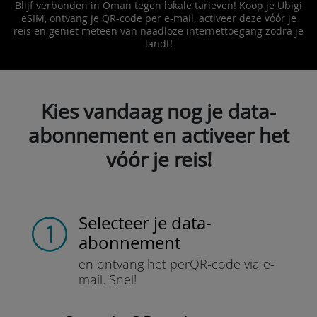
Blijf verbonden in Oman tegen lokale tarieven! Koop je Ubigi
eSIM, ontvang je QR-code per e-mail, activeer deze vóór je
reis en geniet meteen van naadloze internettoegang zodra je
landt!
Kies vandaag nog je data-
abonnement en activeer het
vóór je reis!
Selecteer je data-
abonnement
en ontvang het per
QR-code via e-
mail.
Snel!