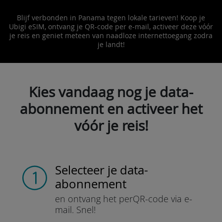
Blijf verbonden in Panama tegen lokale tarieven! Koop je
Ubigi eSIM, ontvang je QR-code per e-mail, activeer deze vóór
je reis en geniet meteen van naadloze internettoegang zodra
je landt!
Kies vandaag nog je data-
abonnement en activeer het
vóór je reis!
Selecteer je data-
abonnement
en ontvang het per
QR-code via e-
mail.
Snel!