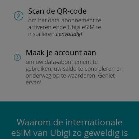
Scan de QR-code
om het data-abonnement te
activeren en
de Ubigi eSIM te
installeren.
Eenvoudig!
Maak je account aan
om uw data-abonnement te
gebruiken, uw saldo te controleren en
onderweg op te waarderen.
Geniet
ervan!
Waarom de internationale
eSIM van Ubigi zo geweldig is