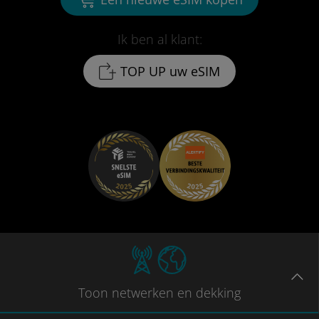
Ik ben al klant:
TOP UP uw eSIM
Toon
netwerken en dekking