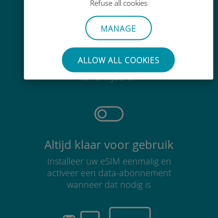
Refuse all cookies
MANAGE
Moeiteloos
ALLOW ALL COOKIES
Je hoeft je bestaande simkaart niet
te verwijderen
Altijd klaar voor gebruik
Installeer uw eSIM eenmalig en
activeer een data-abonnement
wanneer dat nodig is