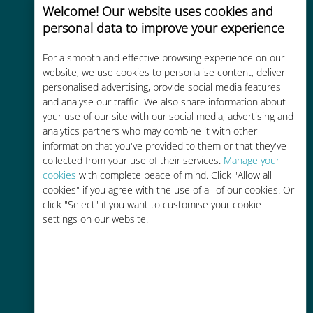
Welcome! Our website uses cookies and
personal data to improve your experience
For a smooth and effective browsing experience on our
website, we use cookies to personalise content, deliver
Kosteneffectief
personalised advertising, provide social media features
and analyse our traffic. We also share information about
Tot 90% goedkoper dan
your use of our site with our social media, advertising and
roamingkosten bij je huidige
analytics partners who may combine it with other
information that you've provided to them or that they've
provider
collected from your use of their services.
Manage your
cookies
with complete peace of mind. Click "Allow all
cookies" if you agree with the use of all of our cookies. Or
click "Select" if you want to customise your cookie
settings on our website.
Gemakkelijk bijvullen
Overal via de Ubigi app, zelfs
zonder Wi-Fi of resterende data