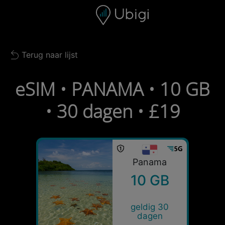
Skip to content
Inhoud
Navigatiebalk
Voettekst
Terug naar lijst
Back to list
eSIM • PANAMA • 10 GB
• 30 dagen • £19
Panama
10 GB
geldig 30
dagen