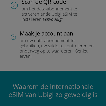
Scan de QR-code
om het data-abonnement te
activeren en
de Ubigi eSIM te
installeren.
Eenvoudig!
Maak je account aan
om uw data-abonnement te
gebruiken, uw saldo te controleren en
onderweg op te waarderen.
Geniet
ervan!
Waarom de internationale
eSIM van Ubigi zo geweldig is