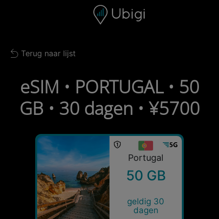
Skip to content
Inhoud
Navigatiebalk
Voettekst
Terug naar lijst
Back to list
eSIM • PORTUGAL • 50
GB • 30 dagen • ¥5700
Portugal
50 GB
geldig 30
dagen