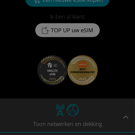
Ik ben al klant:
TOP UP uw eSIM
Toon
netwerken en dekking