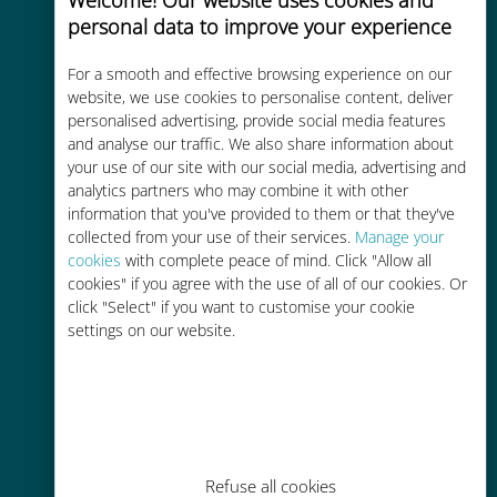
personal data to improve your experience
For a smooth and effective browsing experience on our
website, we use cookies to personalise content, deliver
Kosteneffectief
personalised advertising, provide social media features
and analyse our traffic. We also share information about
Tot 90% goedkoper dan
your use of our site with our social media, advertising and
roamingkosten bij je huidige
analytics partners who may combine it with other
provider
information that you've provided to them or that they've
collected from your use of their services.
Manage your
cookies
with complete peace of mind. Click "Allow all
cookies" if you agree with the use of all of our cookies. Or
click "Select" if you want to customise your cookie
settings on our website.
Gemakkelijk bijvullen
Overal via de Ubigi app, zelfs
zonder Wi-Fi of resterende data
Refuse all cookies