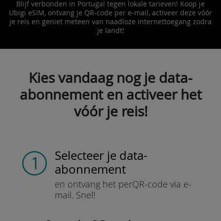
Blijf verbonden in Portugal tegen lokale tarieven! Koop je
Ubigi eSIM, ontvang je QR-code per e-mail, activeer deze vóór
je reis en geniet meteen van naadloze internettoegang zodra
je landt!
Kies vandaag nog je data-
abonnement en activeer het
vóór je reis!
Selecteer je data-
abonnement
en ontvang het per
QR-code via e-
mail.
Snel!