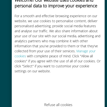
personal data to improve your experience
For a smooth and effective browsing experience on our
website, we use cookies to personalise content, deliver
Kosteneffectief
personalised advertising, provide social media features
and analyse our traffic. We also share information about
Tot 90% goedkoper dan
your use of our site with our social media, advertising and
roamingkosten bij je huidige
analytics partners who may combine it with other
provider
information that you've provided to them or that they've
collected from your use of their services.
Manage your
cookies
with complete peace of mind. Click "Allow all
cookies" if you agree with the use of all of our cookies. Or
click "Select" if you want to customise your cookie
settings on our website.
Gemakkelijk bijvullen
Overal via de Ubigi app, zelfs
zonder Wi-Fi of resterende data
Refuse all cookies