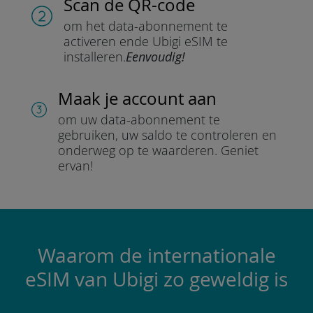
Scan de QR-code
om het data-abonnement te
activeren en
de Ubigi eSIM te
installeren.
Eenvoudig!
Maak je account aan
om uw data-abonnement te
gebruiken, uw saldo te controleren en
onderweg op te waarderen.
Geniet
ervan!
Waarom de internationale
eSIM van Ubigi zo geweldig is