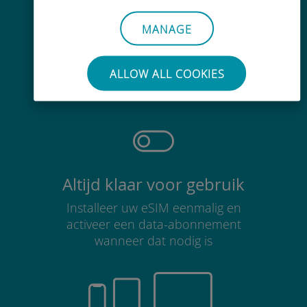
MANAGE
Moeiteloos
Je hoeft je bestaande simkaart niet
ALLOW ALL COOKIES
te verwijderen
Altijd klaar voor gebruik
Installeer uw eSIM eenmalig en
activeer een data-abonnement
wanneer dat nodig is