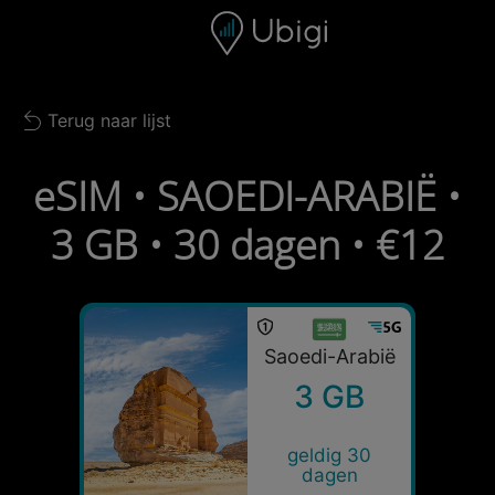
Skip to content
Inhoud
Navigatiebalk
Voettekst
Terug naar lijst
Back to list
eSIM • SAOEDI-ARABIË •
3 GB • 30 dagen • €12
Saoedi-Arabië
3 GB
geldig 30
dagen