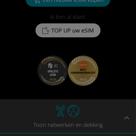
Ik ben al klant:
TOP UP uw eSIM
Toon
netwerken en dekking