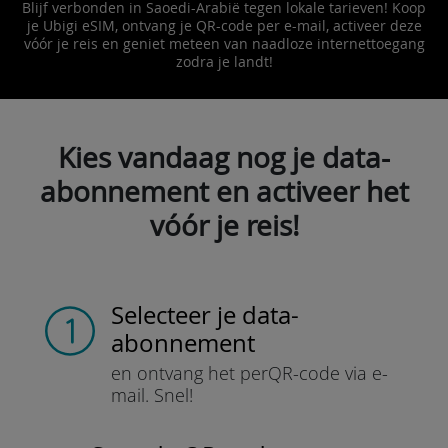
Blijf verbonden in Saoedi-Arabië tegen lokale tarieven! Koop
je Ubigi eSIM, ontvang je QR-code per e-mail, activeer deze
vóór je reis en geniet meteen van naadloze internettoegang
zodra je landt!
Kies vandaag nog je data-
abonnement en activeer het
vóór je reis!
Selecteer je data-
abonnement
en ontvang het per
QR-code via e-
mail.
Snel!