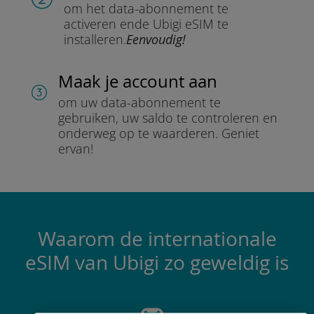
om het data-abonnement te
activeren en
de Ubigi eSIM te
installeren.
Eenvoudig!
Maak je account aan
om uw data-abonnement te
gebruiken, uw saldo te controleren en
onderweg op te waarderen.
Geniet
ervan!
Waarom de internationale
eSIM van Ubigi zo geweldig is