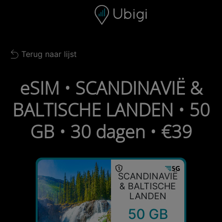
Skip to content
Inhoud
Navigatiebalk
Voettekst
Terug naar lijst
Back to list
eSIM • SCANDINAVIË &
BALTISCHE LANDEN • 50
GB • 30 dagen • €39
SCANDINAVIË
& BALTISCHE
LANDEN
50 GB