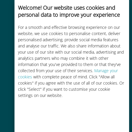
Welcome! Our website uses cookies and
personal data to improve your experience
Directe activering
For a smooth and effective browsing experience on our
website, we use cookies to personalise content, deliver
Ontvang binnen enkele minuten
personalised advertising, provide social media features
een QR-code via e-mail en scan
and analyse our traffic. We also share information about
deze
your use of our site with our social media, advertising and
analytics partners who may combine it with other
information that you've provided to them or that they've
collected from your use of their services.
Manage your
cookies
with complete peace of mind. Click "Allow all
cookies" if you agree with the use of all of our cookies. Or
Wereldwijd
click "Select" if you want to customise your cookie
settings on our website.
Wereldwijde cellulaire
connectiviteit van hoge kwaliteit op
meer dan 200 bestemmingen