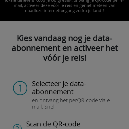
lokale tarieven! Koop je Ubigi eSIM, ontvang je QR-code per e-
mail, activeer deze vóór je reis en geniet meteen van
naadloze internettoegang zodra je landt!
Kies vandaag nog je data-
abonnement en activeer het
vóór je reis!
Selecteer je data-
abonnement
en ontvang het per
QR-code via e-
mail.
Snel!
Scan de QR-code