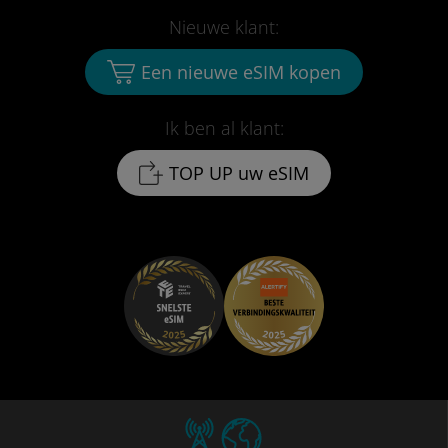
Nieuwe klant:
Een nieuwe eSIM kopen
Ik ben al klant:
TOP UP uw eSIM