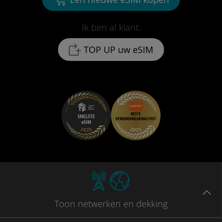
Ik ben al klant:
TOP UP uw eSIM
Toon
netwerken en dekking