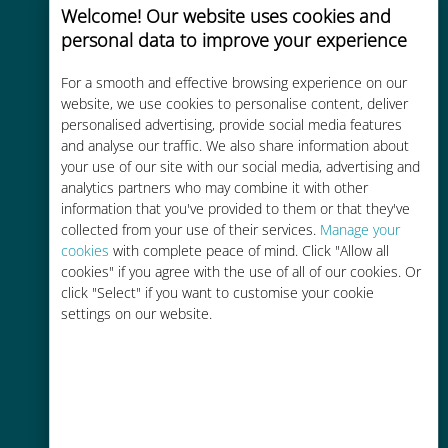
Welcome! Our website uses cookies and
personal data to improve your experience
For a smooth and effective browsing experience on our
website, we use cookies to personalise content, deliver
Kosteneffectief
personalised advertising, provide social media features
and analyse our traffic. We also share information about
Tot 90% goedkoper dan
your use of our site with our social media, advertising and
roamingkosten bij je huidige
analytics partners who may combine it with other
information that you've provided to them or that they've
provider
collected from your use of their services.
Manage your
cookies
with complete peace of mind. Click "Allow all
cookies" if you agree with the use of all of our cookies. Or
click "Select" if you want to customise your cookie
settings on our website.
Gemakkelijk bijvullen
Overal via de Ubigi app, zelfs
zonder Wi-Fi of resterende data