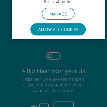
Refuse all cookies
MANAGE
Moeiteloos
ALLOW ALL COOKIES
Je hoeft je bestaande simkaart niet
te verwijderen
Altijd klaar voor gebruik
Installeer uw eSIM eenmalig en
activeer een data-abonnement
wanneer dat nodig is