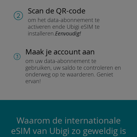
Scan de QR-code
om het data-abonnement te
activeren en
de Ubigi eSIM te
installeren.
Eenvoudig!
Maak je account aan
om uw data-abonnement te
gebruiken, uw saldo te controleren en
onderweg op te waarderen.
Geniet
ervan!
Waarom de internationale
eSIM van Ubigi zo geweldig is