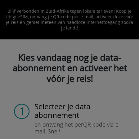
Blijf verbonden in Zuid-Afrika tegen lokale tarieven! Koop je
Ubigi eSIM, ontvang je QR-code per e-mail, activeer deze vóór
je reis en geniet meteen van naadloze internettoegang zodra
je landt!
Kies vandaag nog je data-
abonnement en activeer het
vóór je reis!
Selecteer je data-
abonnement
en ontvang het per
QR-code via e-
mail.
Snel!