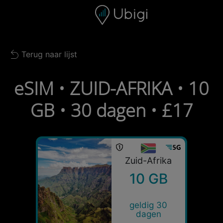
Skip to content
Inhoud
Navigatiebalk
Voettekst
Terug naar lijst
Back to list
eSIM • ZUID-AFRIKA • 10
GB • 30 dagen • £17
Zuid-Afrika
10 GB
geldig 30
dagen