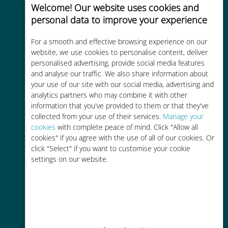
Welcome! Our website uses cookies and
personal data to improve your experience
For a smooth and effective browsing experience on our
website, we use cookies to personalise content, deliver
Kosteneffectief
personalised advertising, provide social media features
and analyse our traffic. We also share information about
Tot 90% goedkoper dan
your use of our site with our social media, advertising and
roamingkosten bij je huidige
analytics partners who may combine it with other
information that you've provided to them or that they've
provider
collected from your use of their services.
Manage your
cookies
with complete peace of mind. Click "Allow all
cookies" if you agree with the use of all of our cookies. Or
click "Select" if you want to customise your cookie
settings on our website.
Gemakkelijk bijvullen
Overal via de Ubigi app, zelfs
zonder Wi-Fi of resterende data