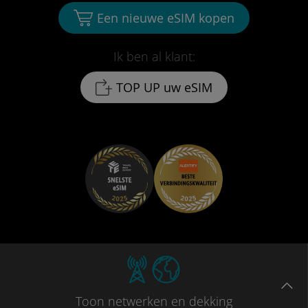
Een nieuwe eSIM kopen
Ik ben al klant:
TOP UP uw eSIM
Toon
netwerken en dekking