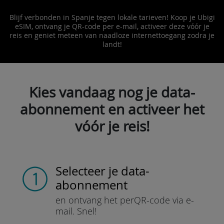
Blijf verbonden in Spanje tegen lokale tarieven! Koop je Ubigi
eSIM, ontvang je QR-code per e-mail, activeer deze vóór je
reis en geniet meteen van naadloze internettoegang zodra je
landt!
Kies vandaag nog je data-
abonnement en activeer het
vóór je reis!
Selecteer je data-
abonnement
en ontvang het per
QR-code via e-
mail.
Snel!