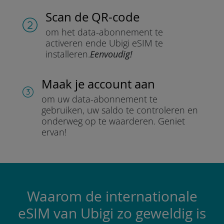
Scan de QR-code
om het data-abonnement te
activeren en
de Ubigi eSIM te
installeren.
Eenvoudig!
Maak je account aan
om uw data-abonnement te
gebruiken, uw saldo te controleren en
onderweg op te waarderen.
Geniet
ervan!
Waarom de internationale
eSIM van Ubigi zo geweldig is