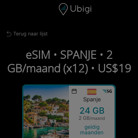
Skip to content
Inhoud
Navigatiebalk
Voettekst
Terug naar lijst
Back to list
eSIM • SPANJE • 2
GB/maand (x12) • US$19
Spanje
24 GB
2 GB
/maand
geldig
maanden