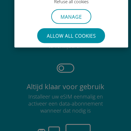
Refuse all cookies
MANAGE
Moeiteloos
ALLOW ALL COOKIES
Je hoeft je bestaande simkaart niet
te verwijderen
Altijd klaar voor gebruik
Installeer uw eSIM eenmalig en
activeer een data-abonnement
wanneer dat nodig is