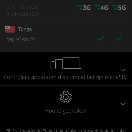
BESTEMMING
/NETWERK
(EN)
Tonga
Digicel Pacific
Controleer
apparaten die compatibel
zijn met eSIM
Hoe te gebruiken
Blijf verbonden in Tonga tegen lokale tarieven! Koop je Ubigi