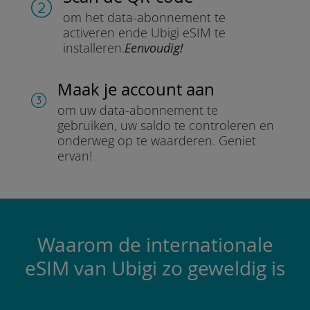
om het data-abonnement te
activeren en
de Ubigi eSIM te
installeren.
Eenvoudig!
Maak je account aan
om uw data-abonnement te
gebruiken, uw saldo te controleren en
onderweg op te waarderen.
Geniet
ervan!
Waarom de internationale
eSIM van Ubigi zo geweldig is