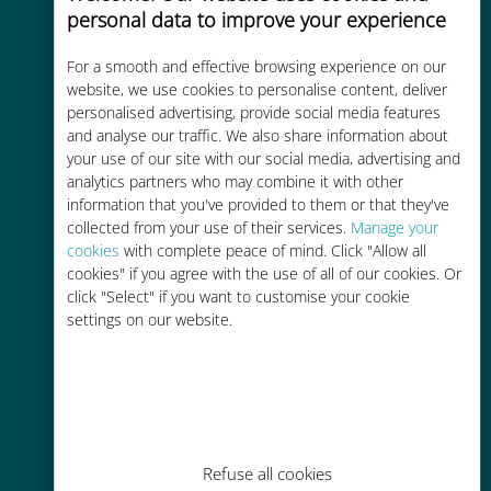
personal data to improve your experience
For a smooth and effective browsing experience on our
website, we use cookies to personalise content, deliver
Kosteneffectief
personalised advertising, provide social media features
Tot 90% goedkoper dan
and analyse our traffic. We also share information about
your use of our site with our social media, advertising and
roamingkosten bij je huidige
analytics partners who may combine it with other
provider
information that you've provided to them or that they've
collected from your use of their services.
Manage your
cookies
with complete peace of mind. Click "Allow all
cookies" if you agree with the use of all of our cookies. Or
click "Select" if you want to customise your cookie
settings on our website.
Gemakkelijk bijvullen
Overal via de Ubigi app, zelfs
zonder Wi-Fi of resterende data
Refuse all cookies