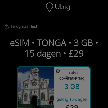
Skip to content
Inhoud
Navigatiebalk
Voettekst
Terug naar lijst
Back to list
eSIM • TONGA • 3 GB •
15 dagen • £29
Tonga
3 GB
geldig 15 dagen
£29