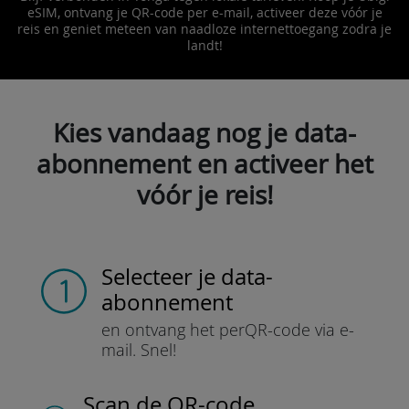
eSIM, ontvang je QR-code per e-mail, activeer deze vóór je
reis en geniet meteen van naadloze internettoegang zodra je
landt!
Kies vandaag nog je data-
abonnement en activeer het
vóór je reis!
Selecteer je data-
abonnement
en ontvang het per
QR-code via e-
mail.
Snel!
Scan de QR-code