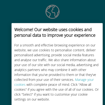
Wereldwijd
Welcome! Our website uses cookies and
Wereldwijde cellulaire
personal data to improve your experience
connectiviteit van hoge kwaliteit op
For a smooth and effective browsing experience on our
meer dan 200 bestemmingen
website, we use cookies to personalise content, deliver
personalised advertising, provide social media features
and analyse our traffic. We also share information about
your use of our site with our social media, advertising and
analytics partners who may combine it with other
information that you've provided to them or that they've
Kosteneffectief
collected from your use of their services.
Manage your
cookies
with complete peace of mind. Click "Allow all
Tot 90% goedkoper dan
cookies" if you agree with the use of all of our cookies. Or
roamingkosten bij je huidige
click "Select" if you want to customise your cookie
provider
settings on our website.