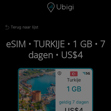
Skip to content
Inhoud
Navigatiebalk
Voettekst
Terug naar lijst
Back to list
eSIM • TURKIJE • 1 GB • 7
dagen • US$4
Turkije
1 GB
geldig 7 dagen
US$4