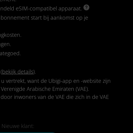
rendeld eSIM-compatibel apparaat.
-abonnement start bij aankomst op je
ngkosten.
ngen.
tategoed.
(
bekijk details
).
 u vertrekt, want de Ubigi-app en -website zijn
 Verenigde Arabische Emiraten (VAE).
 door inwoners van de VAE die zich in de VAE
Nieuwe klant: