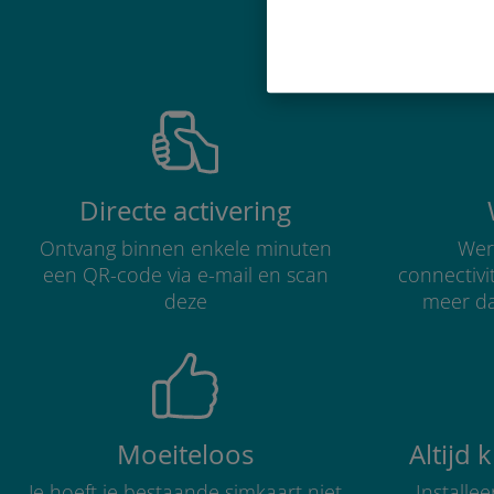
Waarom de in
Directe activering
Ontvang binnen enkele minuten
Were
een QR-code via e-mail en scan
connectivi
deze
meer d
Moeiteloos
Altijd 
Je hoeft je bestaande simkaart niet
Installe