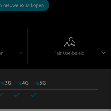
n nieuwe eSIM kopen
en
Fair Use-beleid