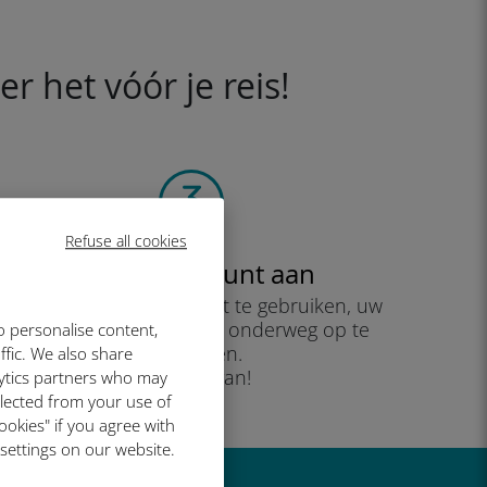
 het vóór je reis!
Refuse all cookies
Maak je account aan
om uw data-abonnement te gebruiken, uw
saldo te controleren en onderweg op te
o personalise content,
waarderen.
ffic. We also share
Geniet ervan!
lytics partners who may
llected from your use of
ookies" if you agree with
 settings on our website.