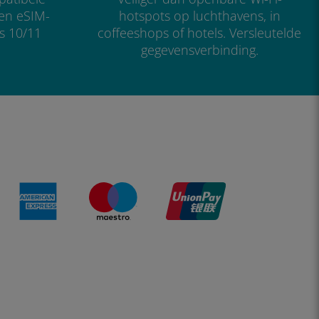
 en eSIM-
hotspots op luchthavens, in
s 10/11
coffeeshops of hotels. Versleutelde
gegevensverbinding.