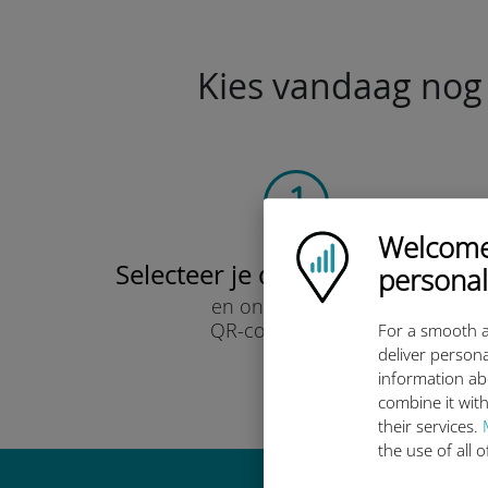
Kies vandaag nog 
Welcome!
Ubigi logo
Selecteer je data-abonnement
personal
en ontvang het per
QR-code via e-mail.
For a smooth a
Snel!
deliver persona
information ab
combine it with
their services.
the use of all 