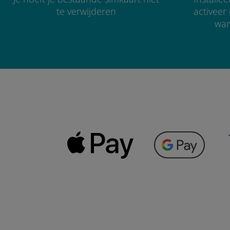
te verwijderen
activee
wan