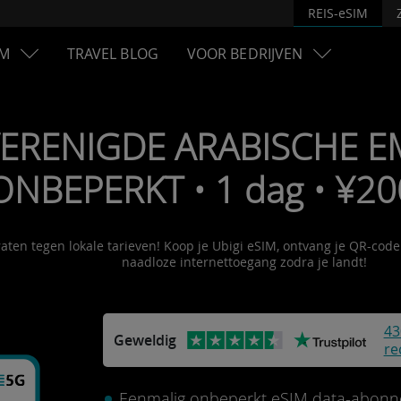
REIS-eSIM
M
TRAVEL BLOG
VOOR BEDRIJVEN
VERENIGDE ARABISCHE E
ONBEPERKT • 1 dag • ¥2
ten tegen lokale tarieven! Koop je Ubigi eSIM, ontvang je QR-code 
naadloze internettoegang zodra je landt!
43
Geweldig
re
Eenmalig onbeperkt eSIM data-abonn