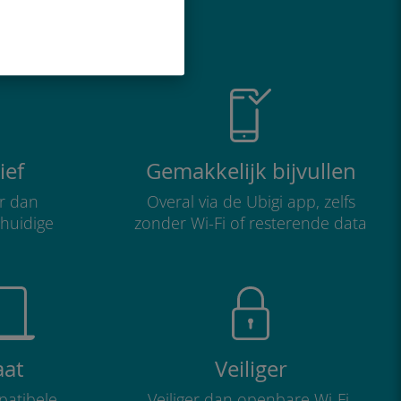
o geweldig is
ief
Gemakkelijk bijvullen
r dan
Overal via de Ubigi app, zelfs
 huidige
zonder Wi-Fi of resterende data
aat
Veiliger
atibele
Veiliger dan openbare Wi-Fi-