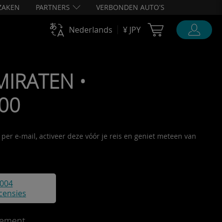
ZAKEN
PARTNERS
VERBONDEN AUTO'S
Cart Ubigi
Nederlands
¥ JPY
MIRATEN •
000
per e-mail, activeer deze vóór je reis en geniet meteen van
004
censies
ement.