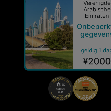
Verenigde
Arabische
Emiraten
Onbeperk
gegeven
geldig 1 da
¥2000