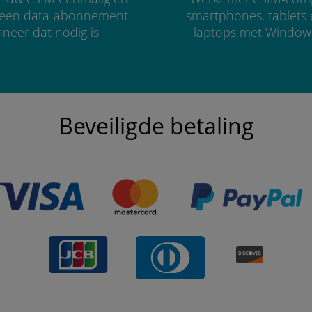
r een data-abonnement
smartphones, tablets
neer dat nodig is
laptops met Window
Beveiligde betaling