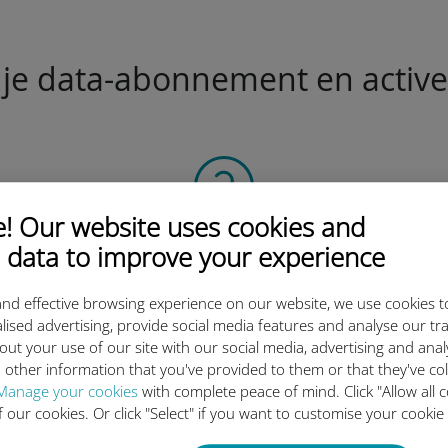
je data-abonnement en activeer
 Our website uses cookies and
Scan de QR-code
 data to improve your experience
om het data-abonnement te activeren en
de Ubigi eSIM te installeren.
nd effective browsing experience on our website, we use cookies t
Eenvoudig!
lised advertising, provide social media features and analyse our tra
out your use of our site with our social media, advertising and ana
 other information that you've provided to them or that they've co
Manage your cookies
with complete peace of mind. Click "Allow all c
of our cookies. Or click "Select" if you want to customise your cookie