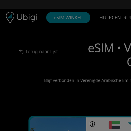
Skip to content
Inhoud
Navigatiebalk
Voettekst
eSIM WINKEL
HULPCENTRU
eSIM • 
Terug naar lijst
Back to list
Blijf verbonden in Verenigde Arabische Emira