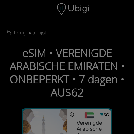
Skip to content
Inhoud
Navigatiebalk
Voettekst
Terug naar lijst
Back to list
eSIM • VERENIGDE
ARABISCHE EMIRATEN •
ONBEPERKT • 7 dagen •
AU$62
Verenigde
Arabische