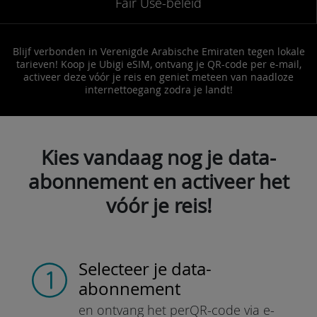
Fair Use-beleid
Blijf verbonden in Verenigde Arabische Emiraten tegen lokale
tarieven! Koop je Ubigi eSIM, ontvang je QR-code per e-mail,
activeer deze vóór je reis en geniet meteen van naadloze
internettoegang zodra je landt!
Kies vandaag nog je data-
abonnement en activeer het
vóór je reis!
Selecteer je data-
abonnement
en ontvang het per
QR-code via e-