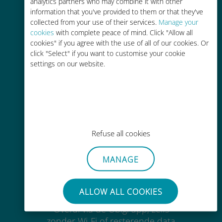
connectiviteit van hoge kwaliteit op
analytics partners who may combine it with other
information that you've provided to them or that they've
meer dan 200 bestemmingen
collected from your use of their services.
Manage your
cookies
with complete peace of mind. Click "Allow all
cookies" if you agree with the use of all of our cookies. Or
click "Select" if you want to customise your cookie
settings on our website.
Kosteneffectief
Tot 90% goedkoper dan
roamingkosten bij je huidige
provider
Refuse all cookies
MANAGE
Gemakkelijk bijvullen
ALLOW ALL COOKIES
Overal via de Ubigi app, zelfs
zonder Wi-Fi of resterende data