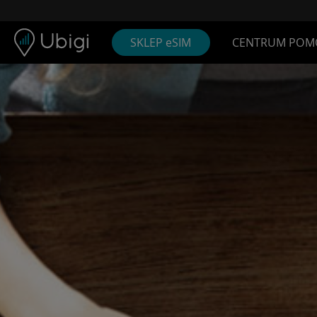
Skip to content
Spis treści
Pasek nawigacyjny
Stopka
SKLEP eSIM
CENTRUM POM