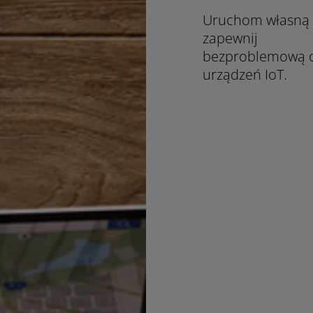
Uruchom własną o
zapewnij
bezproblemową o
urządzeń IoT.