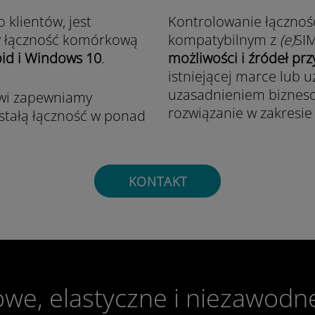
 klientów, jest
Kontrolowanie łącznoś
y łączność komórkową
kompatybilnym z
(e)
SIM
oid i Windows 10
.
możliwości i źródeł p
istniejącej marce lub 
uzasadnieniem biznes
owi zapewniamy
rozwiązanie w zakresie 
tałą łączność w ponad
KONTAKT
we, elastyczne i niezawodn