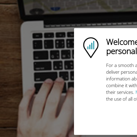
Welcome!
Ubigi logo
personal
For a smooth a
deliver persona
information ab
combine it with
their services.
the use of all 