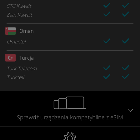
STC Kuwait
Zain Kuwait
Oman
Omantel
Turcja
Turk Telecom
Turkcell
Sprawdź urządzenia
kompatybilne
z eSIM