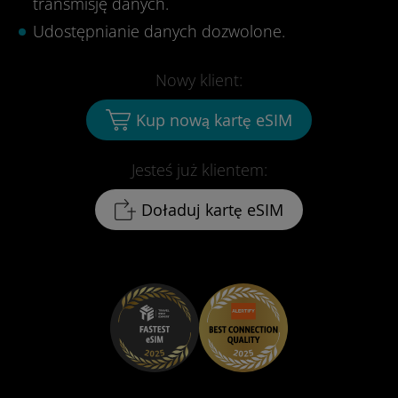
transmisję danych.
Udostępnianie danych dozwolone.
Nowy klient:
Kup nową kartę eSIM
Jesteś już klientem:
Doładuj kartę eSIM