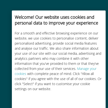
Welcome! Our website uses cookies and
personal data to improve your experience
Natychmiastowa
For a smooth and effective browsing experience on our
website, we use cookies to personalise content, deliver
aktywacja
personalised advertising, provide social media features
Otrzymaj kod QR e-mailem w kilka
and analyse our traffic. We also share information about
your use of our site with our social media, advertising and
minut i zeskanuj go
analytics partners who may combine it with other
information that you've provided to them or that they've
collected from your use of their services.
Manage your
cookies
with complete peace of mind. Click "Allow all
cookies" if you agree with the use of all of our cookies. Or
click "Select" if you want to customise your cookie
Globalny
settings on our website.
Wysokiej jakości komórkowa
transmisja danych w ponad 200
miejscach na świecie