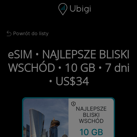
Skip to content
Spis treści
Pasek nawigacyjny
Stopka
Powrót do listy
Back to list
eSIM • NAJLEPSZE BLISKI
WSCHÓD • 10 GB • 7 dni
• US$34
NAJLEPSZE
BLISKI
WSCHÓD
10 GB