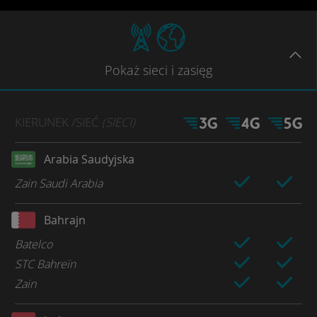
Pokaż
sieci
i zasięg
KIERUNEK
/SIEĆ
(SIECI)
Arabia Saudyjska
Zain Saudi Arabia
Bahrajn
Batelco
STC Bahreïn
Zain