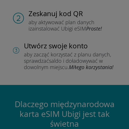
Zeskanuj kod QR
aby aktywować plan danych
i
zainstalować Ubigi eSIM
Proste!
Utwórz swoje konto
aby zacząć korzystać z planu danych,
sprawdzać
saldo i doładowywać w
dowolnym miejscu.
Miłego korzystania!
Dlaczego międzynarodowa
karta eSIM Ubigi jest tak
świetna