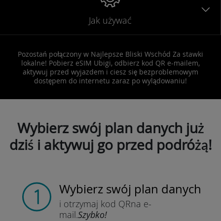
Jak używać
Pozostań połączony w Najlepsze Bliski Wschód Za stawki
lokalne! Pobierz eSIM Ubigi, odbierz kod QR e-mailem,
aktywuj przed wyjazdem i ciesz się bezproblemowym
dostępem do internetu zaraz po wylądowaniu!
Wybierz swój plan danych już
dziś i aktywuj go przed podróżą!
Wybierz swój plan danych
i otrzymaj kod QR
na e-
mail.
Szybko!