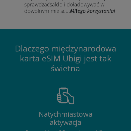
sprawdzać
saldo i doładowywać w
dowolnym miejscu.
Miłego korzystania!
Dlaczego międzynarodowa
karta eSIM Ubigi jest tak
świetna
Natychmiastowa
aktywacja