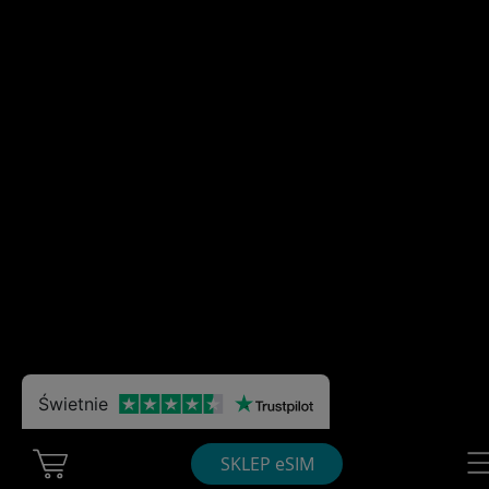
Świetnie
Cart Ubigi
Nav
SKLEP eSIM