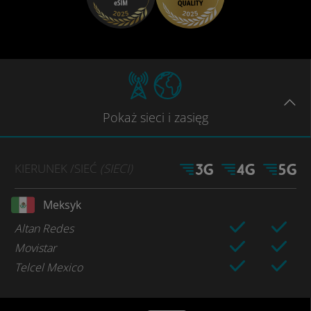
Pokaż
sieci
i zasięg
KIERUNEK
/SIEĆ
(SIECI)
Meksyk
Altan Redes
Movistar
Telcel Mexico