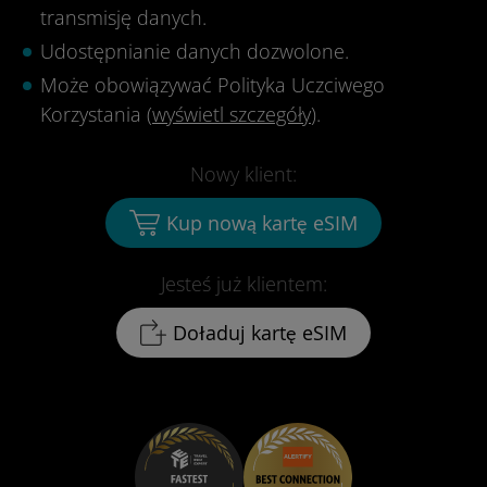
transmisję danych.
Udostępnianie danych dozwolone.
Może obowiązywać Polityka Uczciwego
Korzystania (
wyświetl szczegóły
).
Nowy klient:
Kup nową kartę eSIM
Jesteś już klientem:
Doładuj kartę eSIM