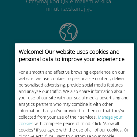
Otrzymaj kod QR e-mailem w kilka
minut i zeskanuj go
Globalny
Welcome! Our website uses cookies and
personal data to improve your experience
Wysokiej jakości komórkowa
transmisja danych w ponad 200
For a smooth and effective browsing experience on our
miejscach na świecie
website, we use cookies to personalise content, deliver
personalised advertising, provide social media features
and analyse our traffic. We also share information about
your use of our site with our social media, advertising and
analytics partners who may combine it with other
information that you've provided to them or that they've
collected from your use of their services.
Efektywny kosztowo
Manage your
cookies
with complete peace of mind. Click "Allow all
Do 90% taniej w porównaniu z
cookies" if you agree with the use of all of our cookies. Or
opłatami za roaming u Twojego
click "Select" if you want to customise your cookie