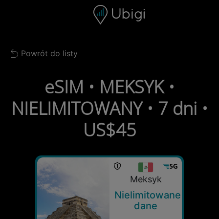
Skip to content
Spis treści
Pasek nawigacyjny
Stopka
Powrót do listy
Back to list
eSIM • MEKSYK •
NIELIMITOWANY • 7 dni •
US$45
Meksyk
Nielimitowane
dane