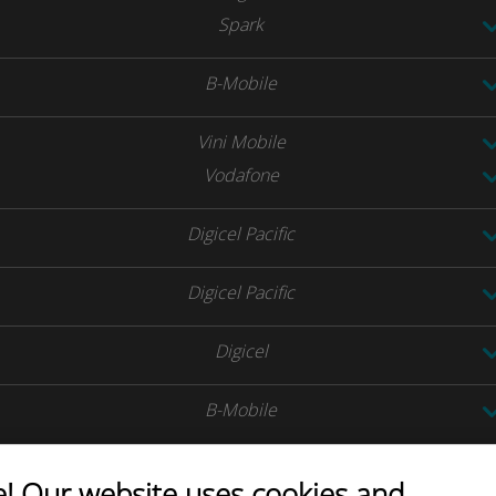
Spark
B-Mobile
Vini Mobile
Vodafone
Digicel Pacific
Digicel Pacific
Digicel
B-Mobile
 Our website uses cookies and