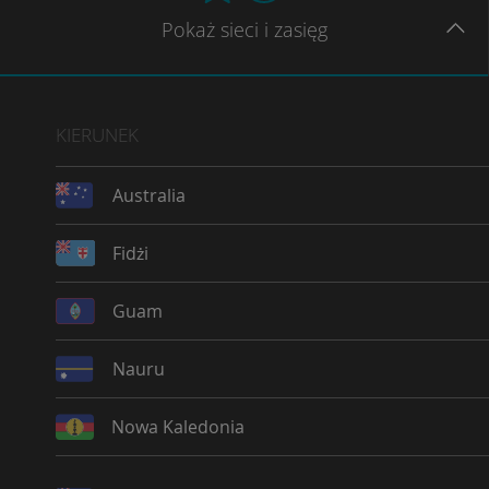
Pokaż
sieci
i zasięg
KIERUNEK
Australia
Fidżi
Guam
Nauru
Nowa Kaledonia