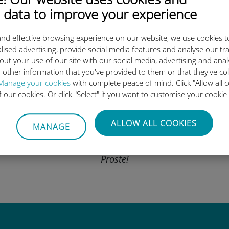
 data to improve your experience
an danych już dziś i aktywuj g
nd effective browsing experience on our website, we use cookies t
lised advertising, provide social media features and analyse our tra
out your use of our site with our social media, advertising and ana
 other information that you've provided to them or that they've co
Manage your cookies
with complete peace of mind. Click "Allow all c
of our cookies. Or click "Select" if you want to customise your cookie
Zeskanuj kod QR
ALLOW ALL COOKIES
MANAGE
aby aktywować plan danych i
zainstalować Ubigi eSIM
Proste!