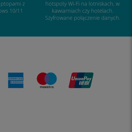
aptopami z
hotspoty Wi-Fi na lotniskach, w
ows 10/11
kawiarniach czy hotelach.
Szyfrowane połączenie danych.