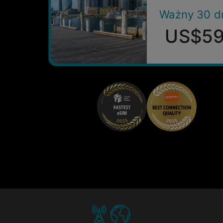
Ważny 30 d
US$5