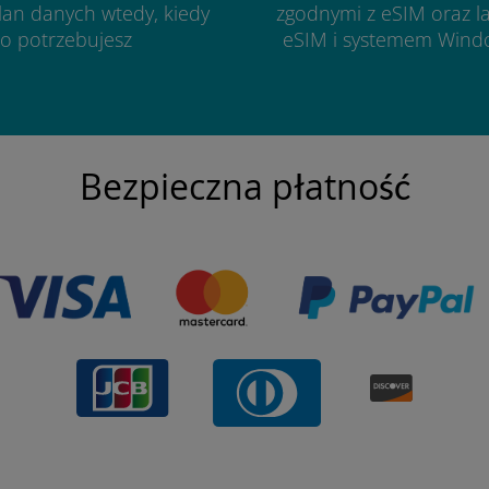
lan danych wtedy, kiedy
zgodnymi z eSIM oraz l
o potrzebujesz
eSIM i systemem Wind
Bezpieczna płatność