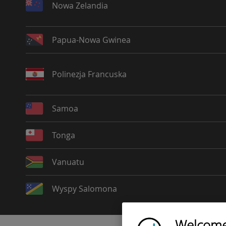
Nowa Zelandia
Papua-Nowa Gwinea
Polinezja Francuska
Samoa
Tonga
Vanuatu
Wyspy Salomona
Welcome!
Ubigi logo