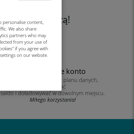
o przed podróżą!
o personalise content,
ffic. We also share
lytics partners who may
llected from your use of
ookies" if you agree with
 settings on our website.
Utwórz swoje konto
aby zacząć korzystać z planu danych,
sprawdzać
saldo i doładowywać w dowolnym miejscu.
Miłego korzystania!