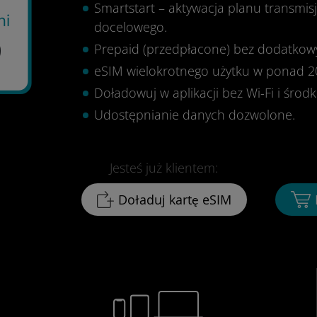
Smartstart – aktywacja planu transmis
ni
docelowego.
9
Prepaid (przedpłacone) bez dodatkowy
eSIM wielokrotnego użytku w ponad 2
Doładowuj w aplikacji bez Wi-Fi i środ
Udostępnianie danych dozwolone.
Jesteś już klientem:
Doładuj kartę eSIM