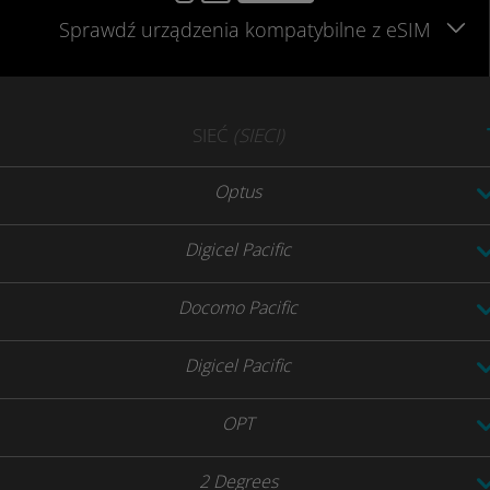
Sprawdź urządzenia
kompatybilne
z eSIM
SIEĆ
(SIECI)
Optus
Digicel Pacific
Docomo Pacific
Digicel Pacific
OPT
2 Degrees