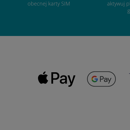
obecnej karty SIM
aktywuj p
g