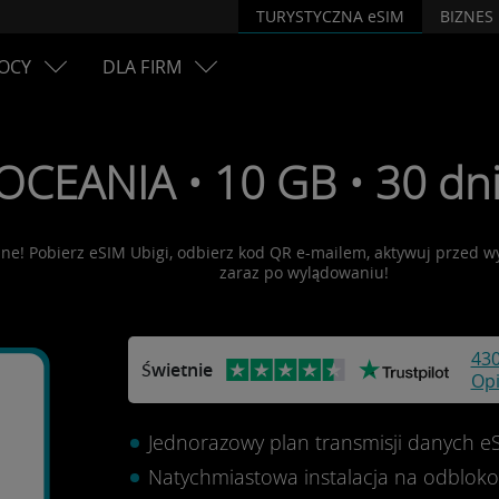
TURYSTYCZNA eSIM
BIZNES
OCY
DLA FIRM
 OCEANIA • 10 GB • 30 dn
lne! Pobierz eSIM Ubigi, odbierz kod QR e-mailem, aktywuj przed
zaraz po wylądowaniu!
43
Świetnie
Opi
Jednorazowy plan transmisji danych e
Natychmiastowa instalacja na odblo