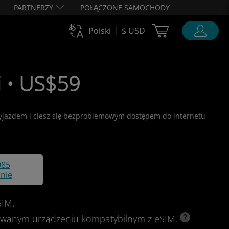
PARTNERZY
POŁĄCZONE SAMOCHODY
Cart Ubigi
Polski
$ USD
i • US$59
 wyjazdem i ciesz się bezproblemowym dostępem do internetu
085
nie
SIM.
kowanym urządzeniu kompatybilnym z eSIM.