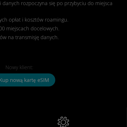
ji danych rozpoczyna się po przybyciu do miejsca
ch opłat i kosztów roamingu.
00 miejscach docelowych.
ków na transmisję danych.
Nowy klient:
Kup nową kartę eSIM