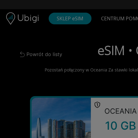
Skip to content
Spis treści
Pasek nawigacyjny
Stopka
SKLEP eSIM
CENTRUM POM
eSIM •
Powrót do listy
Back to list
Pozostań połączony w Oceania Za stawki loka
OCEANIA
10 GB