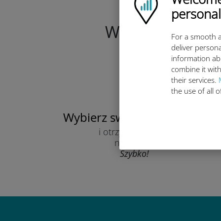
personal
Wybierz swój pl
For a smooth a
deliver persona
information ab
combine it with
their services.
the use of all 
Wybierz swój plan danych
i otrzymaj kod QR
na e-mail.
Szybko!