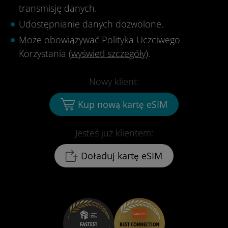
transmisję danych.
Udostępnianie danych dozwolone.
Może obowiązywać Polityka Uczciwego
Korzystania (
wyświetl szczegóły
).
Nowy klient:
Kup nową kartę eSIM
Jesteś już klientem:
Doładuj kartę eSIM