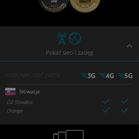
Pokaż
sieci
i zasięg
KIERUNEK
/SIEĆ
(SIECI)
Słowacja
O2 Slovakia
Orange