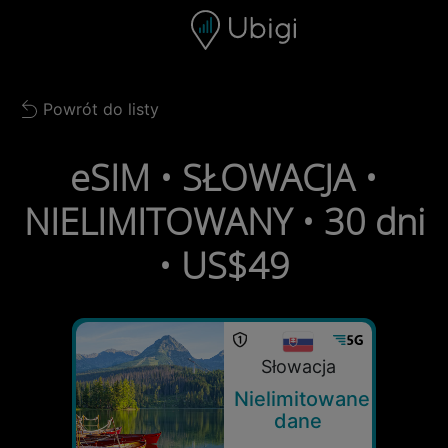
Skip to content
Spis treści
Pasek nawigacyjny
Stopka
Powrót do listy
Back to list
eSIM • SŁOWACJA •
NIELIMITOWANY • 30 dni
• US$49
Słowacja
Nielimitowane
dane