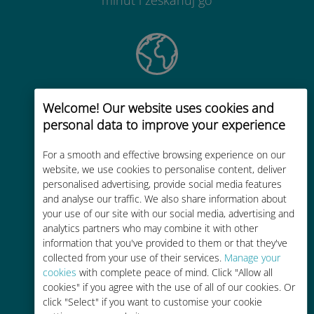
minut i zeskanuj go
Globalny
Welcome! Our website uses cookies and
Wysokiej jakości komórkowa
personal data to improve your experience
transmisja danych w ponad 200
miejscach na świecie
For a smooth and effective browsing experience on our
website, we use cookies to personalise content, deliver
personalised advertising, provide social media features
and analyse our traffic. We also share information about
your use of our site with our social media, advertising and
analytics partners who may combine it with other
information that you've provided to them or that they've
Efektywny kosztowo
collected from your use of their services.
Manage your
cookies
with complete peace of mind. Click "Allow all
Do 90% taniej w porównaniu z
cookies" if you agree with the use of all of our cookies. Or
opłatami za roaming u Twojego
click "Select" if you want to customise your cookie
obecnego operatora