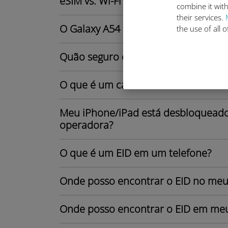
eSIM vs. Wi-Fi pocket: Qual é a mel
combine it with
their services.
O Galaxy A54 5G é compatível com o
the use of all 
Quão seguro é um eSIM?
O que é um cartão eSIM?
Meu iPhone/iPad está desbloquead
operadora?
O que é um EID em um telefone?
Onde posso encontrar o EID no meu
Onde posso encontrar o EID em meu 