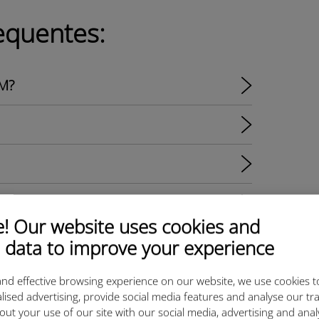
equentes:
IM?
do o que você precisa saber
 Our website uses cookies and
6 e Ubigi
 data to improve your experience
o eSIM?
nd effective browsing experience on our website, we use cookies t
lised advertising, provide social media features and analyse our tra
out your use of our site with our social media, advertising and ana