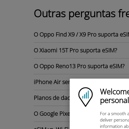
Outras perguntas fr
O Oppo Find X9 / X9 Pro suporta eS
O Xiaomi 15T Pro suporta eSIM?
O Oppo Reno13 Pro suporta eSIM?
iPhone Air sem cartão SIM físico: Tu
Welcome!
Ubigi logo
Planos de dados eSIM para iPhone 1
personal
O Google Pixel 8 é compatível com 
For a smooth a
deliver persona
information ab