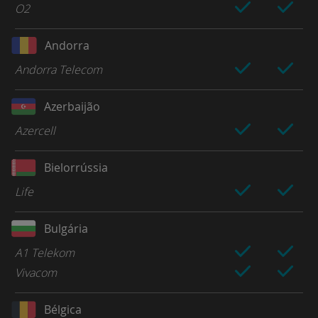
O2
Andorra
Andorra Telecom
Azerbaijão
Azercell
Bielorrússia
Life
Bulgária
A1 Telekom
Vivacom
Bélgica