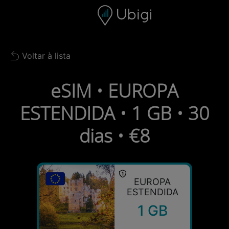
Skip to content
Conteúdo
Barra de navegação
Rodapé
Voltar à lista
Back to list
eSIM • EUROPA
ESTENDIDA • 1 GB • 30
dias • €8
EUROPA
ESTENDIDA
1 GB