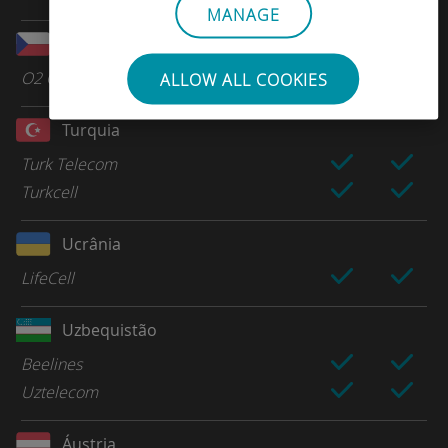
MANAGE
Tchéquia
O2 Czech Republic
ALLOW ALL COOKIES
Turquia
Turk Telecom
Turkcell
Ucrânia
LifeCell
Uzbequistão
Beelines
Uztelecom
Áustria