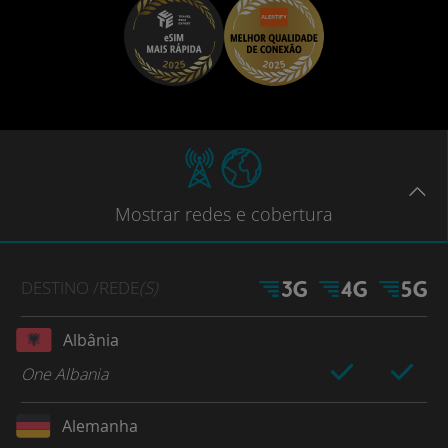
Mostrar
redes e cobertura
DESTINO
/REDE
(S)
Albânia
One Albania
Alemanha