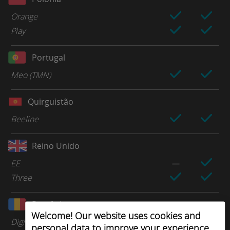
Orange
Play
Portugal
Meo (TMN)
Quirguistão
Beeline
Reino Unido
EE
Three
Romênia
Welcome! Our website uses cookies and
Digi
personal data to improve your experience