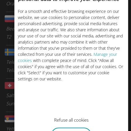
Orange Romania
For a smooth and effective browsing experience on our
website, we use cookies to personalise content, deliver
Rússia
personalised advertising, provide social media features
Beeline
and analyse our traffic. We also share information about
your use of our site with our social media, advertising and
T2
analytics partners who may combine it with other
information that you've provided to them or that they've
Suécia
collected from your use of their services.
Manage your
cookies
with complete peace of mind. Click "Allow all
Tele2
cookies" if you agree with the use of all of our cookies. Or
Telia
click "Select" if you want to customise your cookie
settings on our website.
Suíça
Salt
Sunrise
Sérvia
Refuse all cookies
Yettel