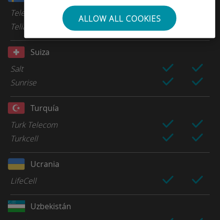
Tele2
ALLOW ALL COOKIES
Telia
Suiza
Salt
Sunrise
Turquía
Turk Telecom
Turkcell
Ucrania
LifeCell
Uzbekistán