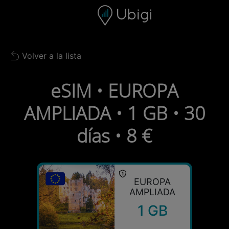
Skip to content
Contenido
Barra de navegación
Pie de página
Volver a la lista
Back to list
eSIM • EUROPA
AMPLIADA • 1 GB • 30
días • 8 €
EUROPA
AMPLIADA
1 GB