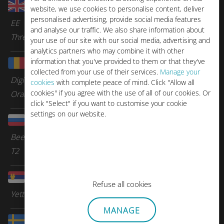
Reino Unido
website, we use cookies to personalise content, deliver
personalised advertising, provide social media features
EE
and analyse our traffic. We also share information about
Three
your use of our site with our social media, advertising and
analytics partners who may combine it with other
information that you've provided to them or that they've
Rumanía
collected from your use of their services.
Manage your
Digi
cookies
with complete peace of mind. Click "Allow all
cookies" if you agree with the use of all of our cookies. Or
Orange Romania
click "Select" if you want to customise your cookie
settings on our website.
Rusia
Beeline
T2
Serbia
Refuse all cookies
Yettel
MANAGE
Suecia