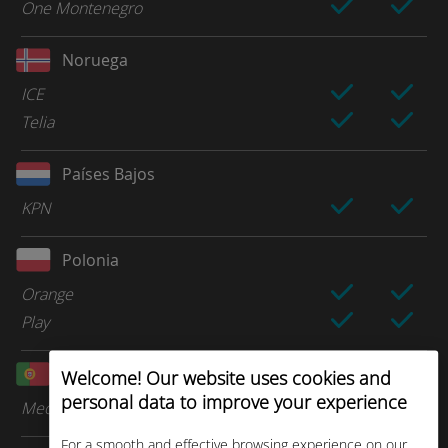
One Montenegro
Noruega
ICE
Telia
Países Bajos
KPN
Polonia
Orange
Play
Portugal
Welcome! Our website uses cookies and
personal data to improve your experience
Meo (TMN)
For a smooth and effective browsing experience on our