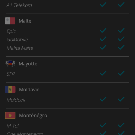
A1 Telekom
Malte
Epic
GoMobile
Melita Malte
Mayotte
SFR
Moldavie
Moldcell
Monténégro
M-Tel
One Montenegro