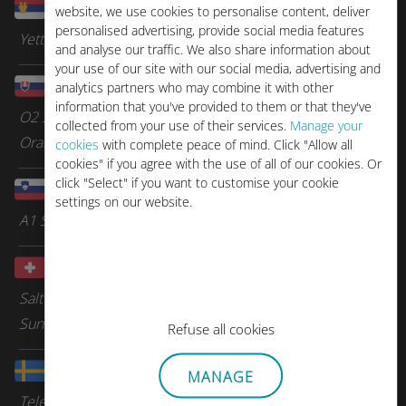
Serbie
website, we use cookies to personalise content, deliver
personalised advertising, provide social media features
Yettel
and analyse our traffic. We also share information about
your use of our site with our social media, advertising and
Slovaquie
analytics partners who may combine it with other
information that you've provided to them or that they've
O2 Slovakia
collected from your use of their services.
Manage your
Orange
cookies
with complete peace of mind. Click "Allow all
cookies" if you agree with the use of all of our cookies. Or
click "Select" if you want to customise your cookie
Slovénie
settings on our website.
A1 Slovenia
Suisse
Salt
Sunrise
Refuse all cookies
Suède
MANAGE
Tele2