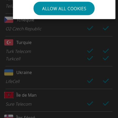
Telia
ALLOW ALL COOKIES
Tchéquie
O2 Czech Republic
Turquie
Turk Telecom
Turkcell
Ukraine
LifeCell
Île de Man
Sure Telecom
Îles Féroé