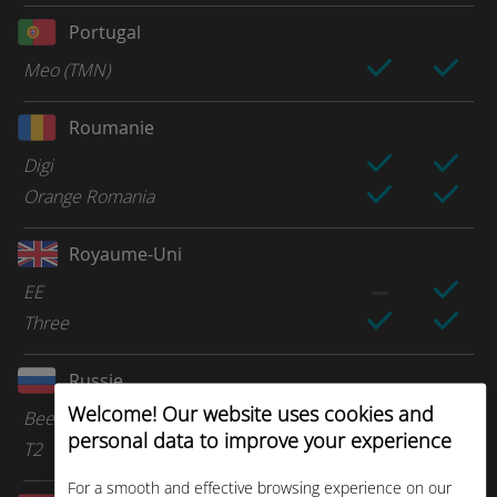
Portugal
Meo (TMN)
Roumanie
Digi
Orange Romania
Royaume-Uni
EE
Three
Russie
Welcome! Our website uses cookies and
Beeline
personal data to improve your experience
T2
For a smooth and effective browsing experience on our