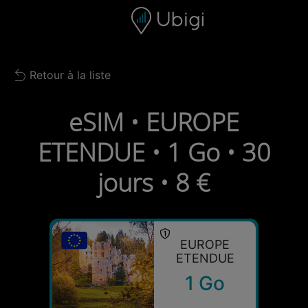
Skip to content
Contenu
Barre de navigation
Bas de page
Retour à la liste
Back to list
eSIM • EUROPE
ETENDUE • 1 Go • 30
jours • 8 €
EUROPE
ETENDUE
1 Go