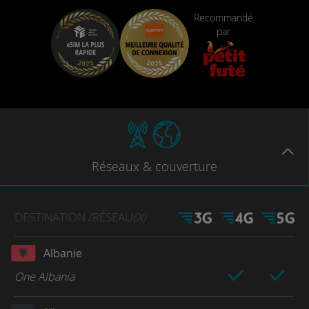
Recommandé
par
Réseaux
& couverture
DESTINATION
/RÉSEAU
(X)
Albanie
One Albania