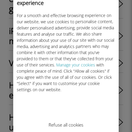
experience
geçebilir miyim?
For a smooth and effective browsing experience on
our website, we use cookies to personalise content,
deliver personalised advertising, provide social media
iPhone 11 eSIM'i destekliyor
features and analyse our traffic. We also share
mu?
information about your use of our site with our social
media, advertising and analytics partners who may
combine it with other information that you've
provided to them or that they've collected from your
Veriler nasıl kaydedilir
use of their services.
Manage your cookies
with
complete peace of mind. Click "Allow all cookies" if
you agree with the use of all of our cookies. Or click
Hangi Samsung cihazları
"Select" if you want to customise your cookie
settings on our website.
eSIM uyumludur?
Hangi Nokia cihazları eSIM
uyumludur?
Refuse all cookies