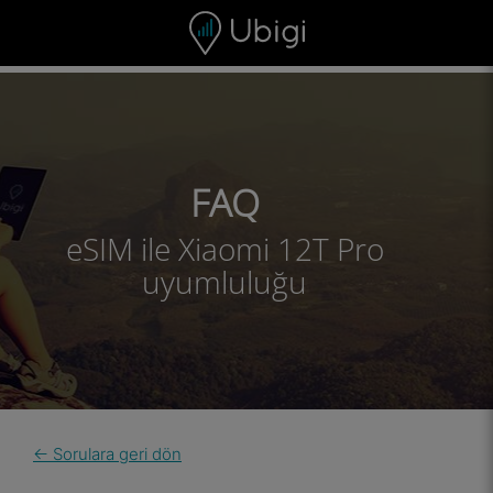
Skip to content
İçerik
Gezinme çubuğu
Alt bilgi
FAQ
eSIM ile Xiaomi 12T Pro
uyumluluğu
← Sorulara geri dön