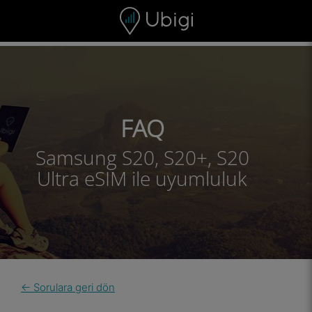
Skip to content
İçerik
Gezinme çubuğu
Alt bilgi
FAQ
Samsung S20, S20+, S20
Ultra eSIM ile uyumluluk
← Sorulara geri dön