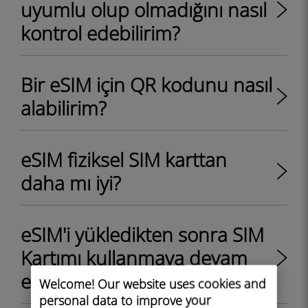
uyumlu olup olmadığını nasıl
kontrol edebilirim?
Bir eSIM için QR kodunu nasıl
alabilirim?
eSIM fiziksel SIM karttan
daha mı iyi?
eSIM'i yükledikten sonra SIM
Kartımı kullanmaya devam
edebilir miyim?
Welcome! Our website uses cookies and
personal data to improve your