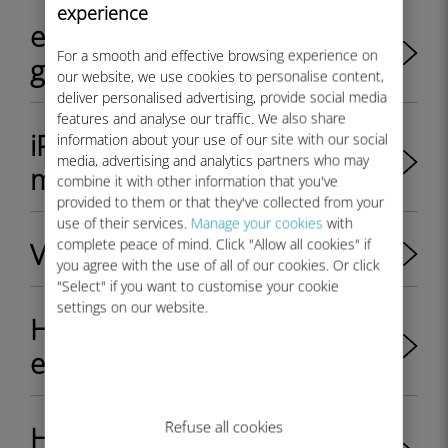
experience
eSIM'den fiziksel SIM'e
For a smooth and effective browsing experience on
geçebilir miyim?
our website, we use cookies to personalise content,
deliver personalised advertising, provide social media
features and analyse our traffic. We also share
iPhone 11 eSIM'i destekliyor
information about your use of our site with our social
media, advertising and analytics partners who may
mu?
combine it with other information that you've
provided to them or that they've collected from your
use of their services.
Manage your cookies
with
complete peace of mind. Click "Allow all cookies" if
Veriler nasıl kaydedilir
you agree with the use of all of our cookies. Or click
"Select" if you want to customise your cookie
settings on our website.
Hangi Samsung cihazları
eSIM uyumludur?
Refuse all cookies
Hangi Nokia cihazları eSIM