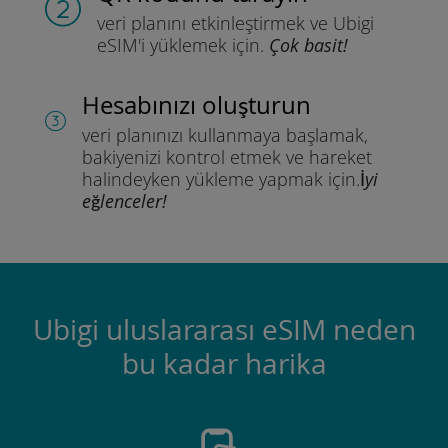
veri planını etkinleştirmek ve
Ubigi
eSIM'i yüklemek için.
Çok basit!
Hesabınızı oluşturun
veri planınızı kullanmaya başlamak,
bakiyenizi kontrol etmek ve hareket
halindeyken yükleme yapmak için.
İyi
eğlenceler!
Ubigi uluslararası eSIM neden
bu kadar harika