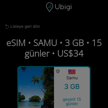
Skip to content
İçerik
Gezinme çubuğu
Alt bilgi
Listeye geri dön
Back to list
eSIM • SAMU • 3 GB • 15
günler • US$34
Samu
3 GB
geçerli 15
günler