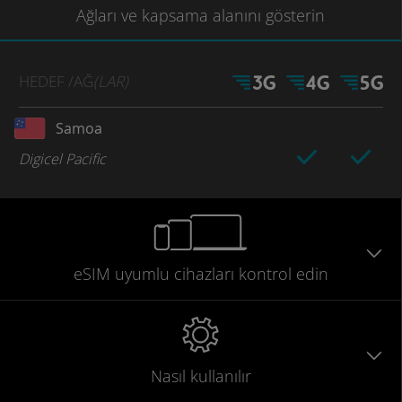
Ağları
ve kapsama
alanını gösterin
HEDEF
/AĞ
(LAR)
Samoa
Digicel Pacific
eSIM uyumlu
cihazları
kontrol edin
Nasıl kullanılır