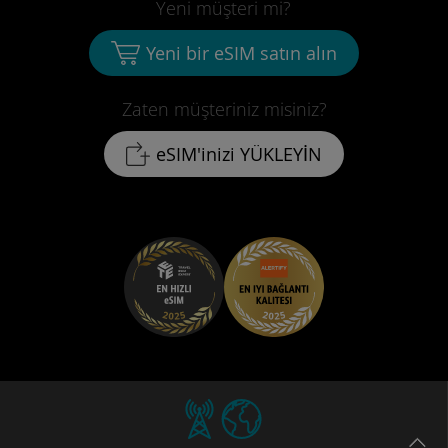
Yeni müşteri mi?
Yeni bir eSIM satın alın
Zaten müşteriniz misiniz?
eSIM'inizi YÜKLEYİN