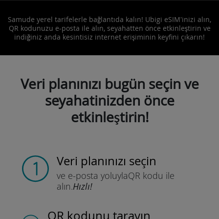
Samude yerel tarifelerle bağlantıda kalın! Ubigi eSIM'inizi alın,
QR kodunuzu e-posta ile alın, seyahatten önce etkinleştirin ve
indiğiniz anda kesintisiz internet erişiminin keyfini çıkarın!
Veri planınızı bugün seçin ve
seyahatinizden önce
etkinleştirin!
Veri planınızı seçin
ve e-posta yoluyla
QR kodu ile
alın.
Hızlı!
QR kodunu tarayın