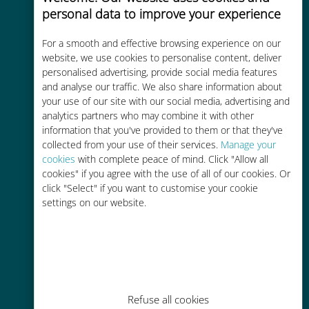
personal data to improve your experience
Uygun maliyetli
For a smooth and effective browsing experience on our
Mevcut operatörünüzle dolaşım
website, we use cookies to personalise content, deliver
ücretlerinden %90'a kadar daha
personalised advertising, provide social media features
ucuz
and analyse our traffic. We also share information about
your use of our site with our social media, advertising and
analytics partners who may combine it with other
information that you've provided to them or that they've
collected from your use of their services.
Manage your
cookies
with complete peace of mind. Click "Allow all
cookies" if you agree with the use of all of our cookies. Or
Kolay doldurma
click "Select" if you want to customise your cookie
settings on our website.
Ubigi uygulaması aracılığıyla her
yerde, Wi-Fi veya kalan veri
olmadan bile
Refuse all cookies