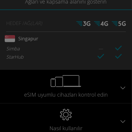
Ağları
ve kapsama
alanını gösterin
HEDEF
/AĞ
(LAR)
Singapur
Simba
StarHub
eSIM uyumlu
cihazları
kontrol edin
Nasıl kullanılır