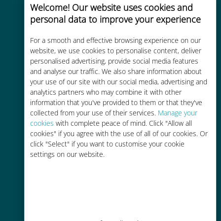
Welcome! Our website uses cookies and
personal data to improve your experience
Uygun maliyetli
For a smooth and effective browsing experience on our
website, we use cookies to personalise content, deliver
Mevcut operatörünüzle dolaşım
personalised advertising, provide social media features
ücretlerinden %90'a kadar daha
and analyse our traffic. We also share information about
ucuz
your use of our site with our social media, advertising and
analytics partners who may combine it with other
information that you've provided to them or that they've
collected from your use of their services.
Manage your
cookies
with complete peace of mind. Click "Allow all
cookies" if you agree with the use of all of our cookies. Or
Kolay doldurma
click "Select" if you want to customise your cookie
settings on our website.
Ubigi uygulaması aracılığıyla her
yerde, Wi-Fi veya kalan veri
olmadan bile