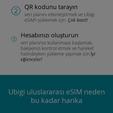
QR kodunu tarayın
veri planını etkinleştirmek ve
Ubigi
eSIM'i yüklemek için.
Çok basit!
Hesabınızı oluşturun
veri planınızı kullanmaya başlamak,
bakiyenizi kontrol etmek ve hareket
halindeyken yükleme yapmak için.
İyi
eğlenceler!
Ubigi uluslararası eSIM neden
bu kadar harika