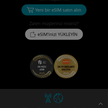
Yeni bir eSIM satın alın
Zaten müşteriniz misiniz?
eSIM'inizi YÜKLEYİN