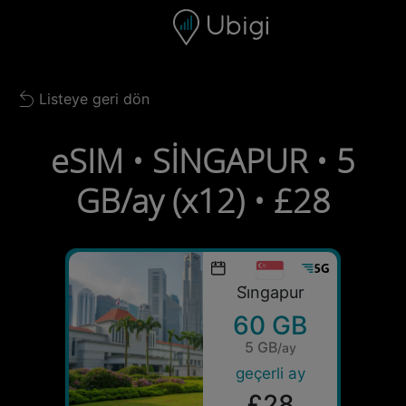
Skip to content
İçerik
Gezinme çubuğu
Alt bilgi
Listeye geri dön
Back to list
eSIM • SİNGAPUR • 5
GB/ay (x12) • £28
Si̇ngapur
60 GB
5 GB
/ay
geçerli ay
£28