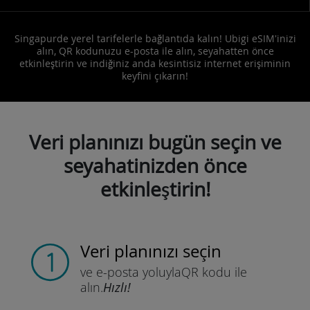
Singapurde yerel tarifelerle bağlantıda kalın! Ubigi eSIM'inizi
alın, QR kodunuzu e-posta ile alın, seyahatten önce
etkinleştirin ve indiğiniz anda kesintisiz internet erişiminin
keyfini çıkarın!
Veri planınızı bugün seçin ve
seyahatinizden önce
etkinleştirin!
Veri planınızı seçin
ve e-posta yoluyla
QR kodu ile
alın.
Hızlı!