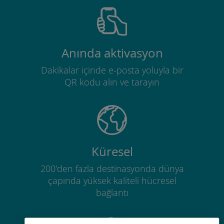
Anında aktivasyon
Dakikalar içinde e-posta yoluyla bir
QR kodu alın ve tarayın
Küresel
200'den fazla destinasyonda dünya
çapında yüksek kaliteli hücresel
bağlantı