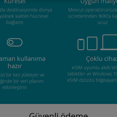
Küresel
Uygun maliye
zla destinasyonda dünya
Mevcut operatörünüzl
üksek kaliteli hücresel
ücretlerinden %90'a k
bağlantı
ucuz
zaman kullanıma
Çoklu ciha
hazır
eSIM uyumlu akıllı tel
tabletler ve Windows 1
izi bir kez yükleyin ve
eSIM dizüstü bilgisayarla
ğinde bir veri planını
etkinleştirin
Güvenli ödeme