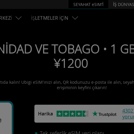
SEYAHAT eSIM’İ
İŞ DÜNYAS
RKEZİ
İŞLETMELER İÇİN
NİDAD VE TOBAGO • 1 GB 
¥1200
ıda kalın! Ubigi eSIM'inizi alın, QR kodunuzu e-posta ile alın, seyah
erişiminin keyfini çıkarın!
4302
Harika
yoru
e
Tek seferlik eSIM veri planı.