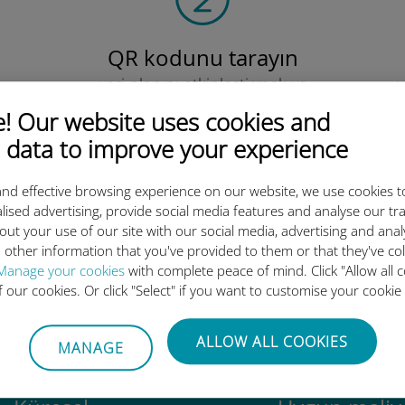
QR kodunu tarayın
veri planını etkinleştirmek ve
v
Ubigi eSIM'i yüklemek için.
Çok basit!
 Our website uses cookies and
 data to improve your experience
nd effective browsing experience on our website, we use cookies t
lised advertising, provide social media features and analyse our tra
out your use of our site with our social media, advertising and ana
 other information that you've provided to them or that they've co
luslararası eSIM neden bu kada
Manage your cookies
with complete peace of mind. Click "Allow all c
of our cookies. Or click "Select" if you want to customise your cookie
ALLOW ALL COOKIES
MANAGE