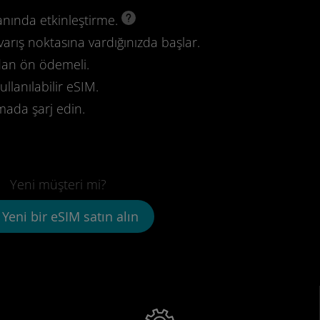
anında etkinleştirme.
varış noktasına vardığınızda başlar.
dan ön ödemeli.
llanılabilir eSIM.
mada şarj edin.
Yeni müşteri mi?
Yeni bir eSIM satın alın