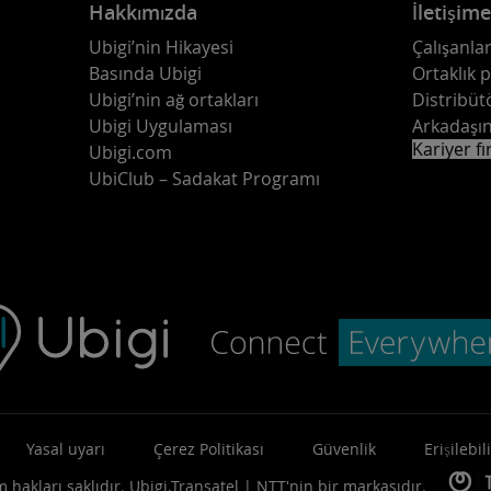
Hakkımızda
İletişim
Ubigi’nin Hikayesi
Çalışanlar
Basında Ubigi
Ortaklık 
Ubigi’nin ağ ortakları
Distribüt
Ubigi Uygulaması
Arkadaşın
Kariyer fı
Ubigi.com
UbiClub – Sadakat Programı
Yasal uyarı
Çerez Politikası
Güvenlik
Erişilebili
 hakları saklıdır.
Ubigi,
Transatel | NTT
'nin bir markasıdır.