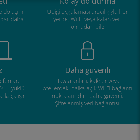
tli
Kolay doldurma
e dolaşım
Ubigi uygulaması aracılığıyla her
adar daha
yerde, Wi-Fi veya kalan veri
olmadan bile
z
Daha güvenli
efonlar,
Havaalanları, kafeler veya
0/11 yüklü
otellerdeki halka açık Wi-Fi bağlantı
rla çalışır
noktalarından daha güvenli.
Şifrelenmiş veri bağlantısı.