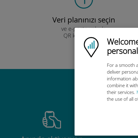
Veri planınızı seçin
ve e-posta yoluyla
QR kodu ile alın.
Welcome!
Ubigi logo
Hızlı!
personal
For a smooth a
deliver persona
information ab
combine it with
Ubigi u
their services.
the use of all 