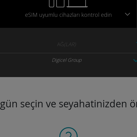
eSIM uyumlu
cihazları
kontrol edin
AĞ
(LAR)
Digicel Group
ugün seçin ve seyahatinizden ön