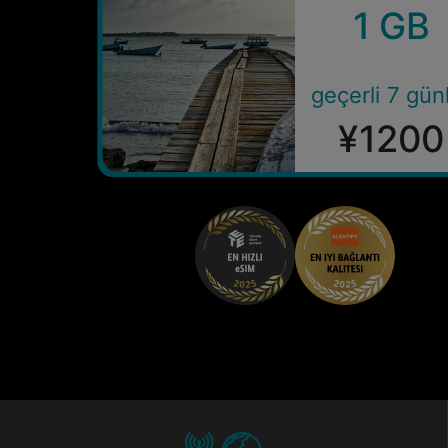
1 GB
geçerli 7 gün
¥1200