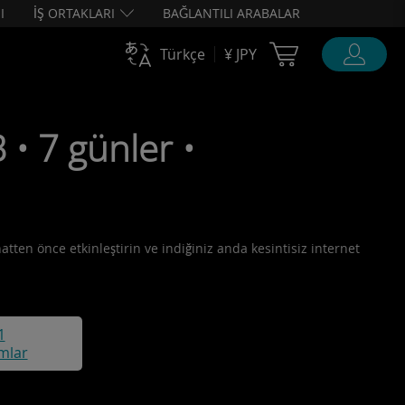
I
İŞ ORTAKLARI
BAĞLANTILI ARABALAR
Cart Ubigi
Türkçe
¥ JPY
• 7 günler •
atten önce etkinleştirin ve indiğiniz anda kesintisiz internet
1
mlar