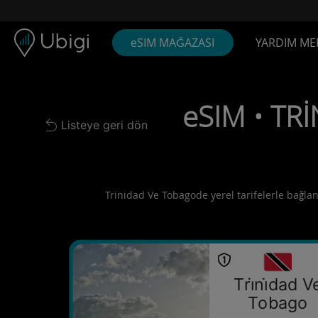
Skip to content
İçerik
Gezinme çubuğu
Alt bilgi
eSIM MAĞAZASI
YARDIM ME
eSIM • TRİ
Listeye geri dön
Back to list
Trinidad Ve Tobagode yerel tarifelerle bağlant
Tri̇ni̇dad V
Tobago