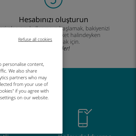
Hesabınızı oluşturun
eri planınızı kullanmaya başlamak, bakiyenizi
kontrol etmek ve hareket halindeyken
Refuse all cookies
yükleme yapmak için.
İyi eğlenceler!
o personalise content,
ffic. We also share
lytics partners who may
llected from your use of
r harika
ookies" if you agree with
 settings on our website.