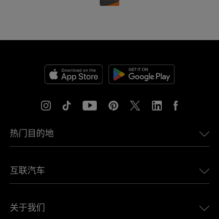
热门目的地
美国eSIM
互联汽车
欧洲eSIM
日本eSIM
适用于 BMW 的 Ubigi
加拿大eSIM
关于我们
适用于 LandRover 的 Ubigi
巴西eSIM