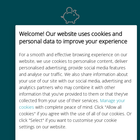
Welcome! Our website uses cookies and
经济实惠
personal data to improve your experience
比现有运营商的漫游费便宜高达90%
For a smooth and effective browsing experience on our
website, we use cookies to personalise content, deliver
personalised advertising, provide social media features
and analyse our traffic. We also share information about
your use of our site with our social media, advertising and
轻松充值
analytics partners who may combine it with other
information that you've provided to them or that they've
通过Ubigi应用随时随地通话，即使
collected from your use of their services.
Manage your
没有Wi-Fi或剩余流量也能畅聊
cookies
with complete peace of mind. Click "Allow all
cookies" if you agree with the use of all of our cookies. Or
click "Select" if you want to customise your cookie
settings on our website.