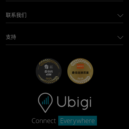
适用于 Alfa Romeo 的 Ubigi
泰国eSIM
Ubigi的故事
适用于 Jeep 的 Ubigi
联系我们
非洲最佳eSIM
Ubigi在媒体上
适用于 Jaguar 的 Ubigi
查看所有目的地
Ubigi网络合作伙伴
适用于 Toyota 的 Ubigi
连接您的员工
Ubigi应用程序
支持
适用于 Mini 的 Ubigi
联盟计划
Ubigi.com
适用于 Maserati 的 Ubigi
分销商计划
UbiClub – 会员忠诚计划
开始使用
适用于 Fiat 的 Ubigi
推荐好友计划
故障排除
职业发展
帮助中心
联系客服