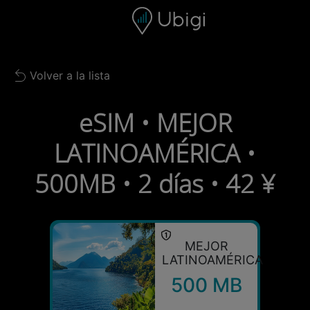
Skip to content
Contenido
Barra de navegación
Pie de página
Volver a la lista
Back to list
eSIM • MEJOR
LATINOAMÉRICA •
500MB • 2 días • 42 ¥
MEJOR
LATINOAMÉRICA
500 MB