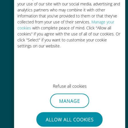
internacional de Ubigi
your use of our site with our social media, advertising and
analytics partners who may combine it with other
information that you've provided to them or that they've
collected from your use of their services.
Manage your
cookies
with complete peace of mind. Click "Allow all
cookies" if you agree with the use of all of our cookies. Or
click "Select" if you want to customise your cookie
Activación instantánea
settings on our website.
Reciba un código QR por correo
electrónico en cuestión de
minutos y escanéelo
Refuse all cookies
MANAGE
Mundial
Conectividad celular mundial de
ALLOW ALL COOKIES
alta calidad en más de 200