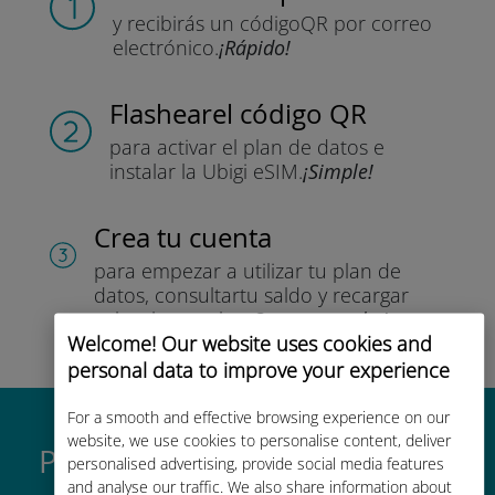
y recibirás un código
QR por correo
electrónico.
¡Rápido!
Flashear
el código QR
para activar el plan de datos
e
instalar la Ubigi eSIM.
¡Simple!
Crea tu cuenta
para empezar a utilizar tu plan de
datos, consultar
tu saldo y recargar
sobre la marcha.
¡Que aproveche!
Welcome! Our website uses cookies and
personal data to improve your experience
For a smooth and effective browsing experience on our
website, we use cookies to personalise content, deliver
Por qué es tan buena la eSIM
personalised advertising, provide social media features
and analyse our traffic. We also share information about