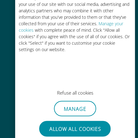
internacional de Ubigi
your use of our site with our social media, advertising and
analytics partners who may combine it with other
information that you've provided to them or that they've
collected from your use of their services.
Manage your
cookies
with complete peace of mind. Click "Allow all
cookies" if you agree with the use of all of our cookies. Or
click "Select" if you want to customise your cookie
Activación instantánea
settings on our website.
Reciba un código QR por correo
electrónico en cuestión de
minutos y escanéelo
Refuse all cookies
MANAGE
Mundial
Conectividad celular mundial de
ALLOW ALL COOKIES
alta calidad en más de 200