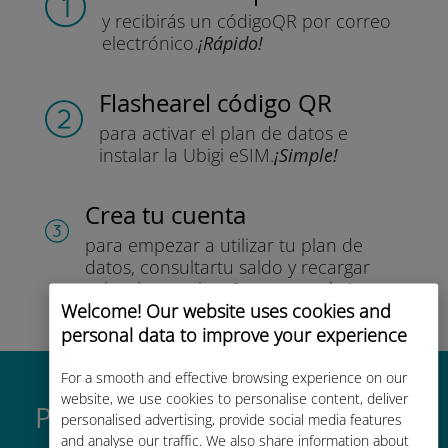
y recibirás un código
QR por correo
electrónico.
¡Rápido!
Flashear
el código QR
para activar el plan de datos
e
instalar la Ubigi eSIM.
¡Simple!
Crea tu cuenta
para empezar a utilizar tu plan de
datos, consultar
tu saldo y recargar
sobre la marcha.
¡Que aproveche!
Welcome! Our website uses cookies and
personal data to improve your experience
For a smooth and effective browsing experience on our
website, we use cookies to personalise content, deliver
Por qué es tan buena la eSIM
personalised advertising, provide social media features
and analyse our traffic. We also share information about