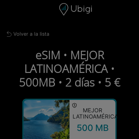
Skip to content
Contenido
Barra de navegación
Pie de página
Volver a la lista
Back to list
eSIM • MEJOR
LATINOAMÉRICA •
500MB • 2 días • 5 €
MEJOR
LATINOAMÉRICA
500 MB