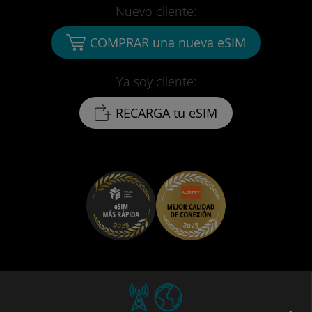
Nuevo cliente:
COMPRAR una nueva eSIM
Ya soy cliente:
RECARGA tu eSIM