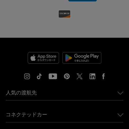
人気の渡航先
アメリカ向けeSIM
コネクテッドカー
ヨーロッパ向けeSIM
日本向けeSIM