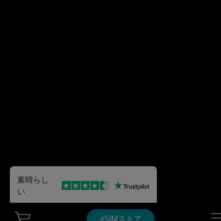
素晴らし
い
Cart Ubigi
Nav
eSIMストア