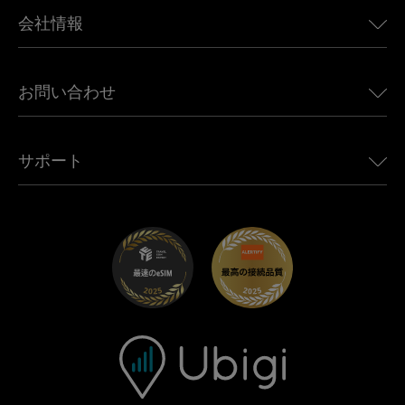
BMW向けUbigi
カナダ向けeSIM
会社情報
Land Rover向けUbigi
ブラジル向けeSIM
Alfa Romeo向けUbigi
タイ向けeSIM
Ubigiについて
Jeep向けUbigi
お問い合わせ
アフリカ向けeSIM
Ubigi関連プレス
Jaguar向けUbigi
すべての目的地を見る
モバイル ネットワーク パートナー
Toyota向けUbigi
従業員をつなぐ
Ubigiアプリ
サポート
Mini向けUbigi
アフェリエイトプログラム
Ubigi.com
Maserati向けUbigi
ディストリビュータープログラム
UbiClub｜ロイヤルティプログラム
始めましょう
Fiat向けUbigi
お友達紹介プログラム
トラブルシューティング
採用情報
ヘルプセンター
お問い合わせ先