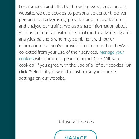
For a smooth and effective browsing experience on our
お客様が普段お使いのキャリアでロ
website, we use cookies to personalise content, deliver
ーミングサービスを使った場合に比
personalised advertising, provide social media features
べて最大で90％の節約が可能です。
and analyse our traffic. We also share information about
your use of our site with our social media, advertising and
analytics partners who may combine it with other
information that you've provided to them or that they've
collected from your use of their services.
Manage your
cookies
with complete peace of mind. Click "Allow all
かんたん追加購入
cookies" if you agree with the use of all of our cookies. Or
click "Select" if you want to customise your cookie
Wi-Fiやデータ残量がなくても、
settings on our website.
Ubigiアプリでデータの追加購入が
可能
Refuse all cookies
手間いらず
MANAGE