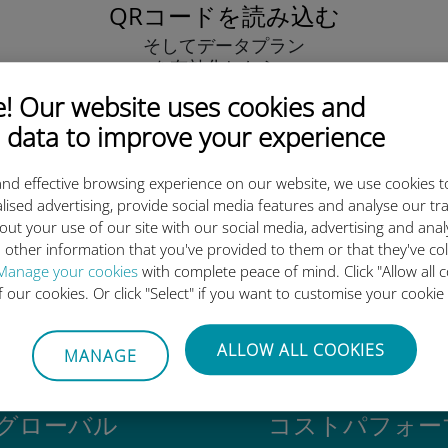
QRコードを読み込む
そしてデータプラン
を有効化したら、
Ubigi eSIMをインストールしま
 Our website uses cookies and
しょう シンプル！
 data to improve your experience
nd effective browsing experience on our website, we use cookies t
lised advertising, provide social media features and analyse our tra
out your use of our site with our social media, advertising and ana
 other information that you've provided to them or that they've co
igi International eSIMがすご
Manage your cookies
with complete peace of mind. Click "Allow all c
of our cookies. Or click "Select" if you want to customise your cookie
ALLOW ALL COOKIES
MANAGE
グローバル
コストパフォー