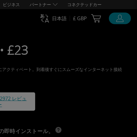
ビジネス
パートナー
コネクテッドカー
Cart Ubigi
日本語
£ GBP
• £23
、旅行前にアクティベート。到着後すぐにスムーズなインターネット接続
42972 レビュ
ー
への即時インストール。