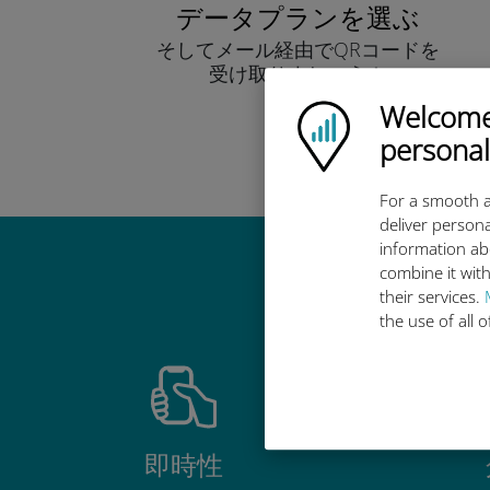
データプランを選ぶ
そしてメール経由でQRコードを
受け取りましょう！
早い！
Welcome!
Ubigi logo
personal
For a smooth a
deliver persona
information ab
combine it with
Ub
their services.
the use of all 
即時性