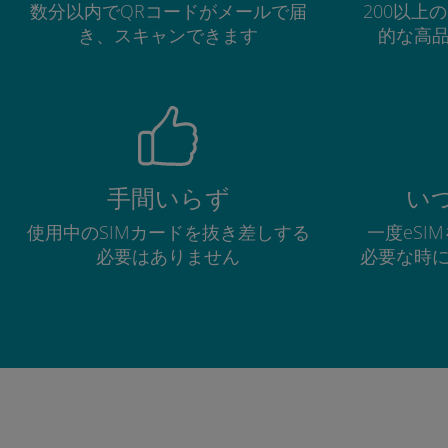
数分以内でQRコードがメールで届
200以上
き、スキャンできます
的な高
手間いらず
い
使用中のSIMカードを抜き差しする
一度eSI
必要はありません
必要な時