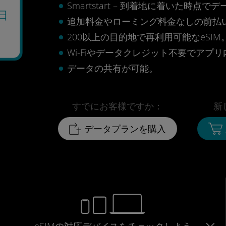
Smartstart – 到着地に着いた
日
追加料金やローミング料金なしの前払
200以上の目的地で再利用可能なeSIM
Wi-Fiやデータクレジット不要でアプ
データの共有が可能。
すでにお客様ですか：
新
データプランを購入