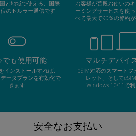
の国と地域で使える、国際
お客様が普段お使いのキ
品位のセルラー通信です
ーミングサービスを使っ
べて最大で90％の節約
つでも使用可能
マルチデバイ
Mをインストールすれば、
eSIM対応のスマート
にデータプランを有効化で
レット、そしてeSI
きます
Windows 10/11
安全なお支払い