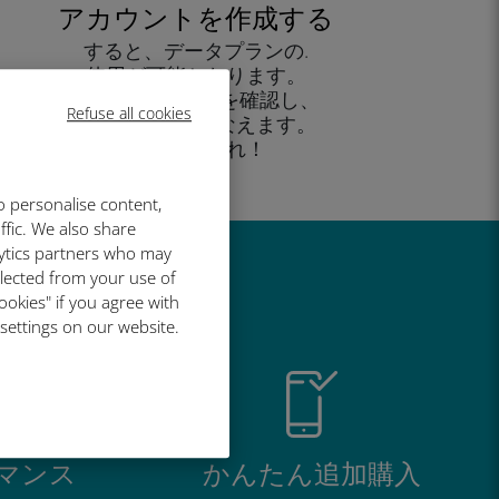
アカウントを作成する
すると、データプランの.
使用が可能となります。
外出先 から残高を確認し、
Refuse all cookies
追加購入がおこなえます。
お楽しみあれ！
o personalise content,
ffic. We also share
lytics partners who may
llected from your use of
い理由
ookies" if you agree with
 settings on our website.
マンス
かんたん追加購入