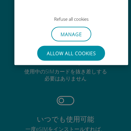
Wi-Fiやデータ残量がなくても、
Ubigiアプリでデータの追加購入が
Refuse all cookies
可能
MANAGE
ALLOW ALL COOKIES
手間いらず
使用中のSIMカードを抜き差しする
必要はありません
いつでも使用可能
一度eSIMをインストールすれば、