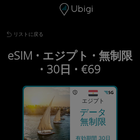
Skip to content
コンテンツ
ナビゲーションバー
フッター
リストに戻る
Back to list
eSIM • エジプト • 無制限
• 30日 • €69
エジプト
データ
無制限
有効期間 30日