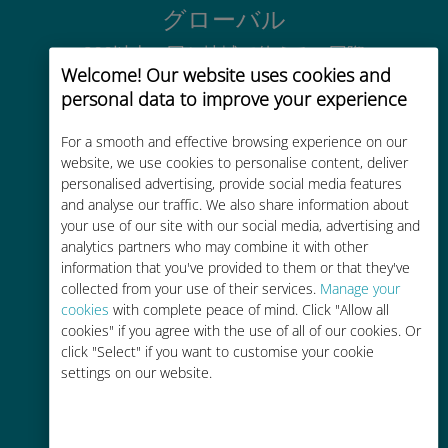
グローバル
200以上の国と地域で使える、国際
Welcome! Our website uses cookies and
的な高品位のセルラー通信です
personal data to improve your experience
For a smooth and effective browsing experience on our
website, we use cookies to personalise content, deliver
personalised advertising, provide social media features
and analyse our traffic. We also share information about
コストパフォーマンス
your use of our site with our social media, advertising and
analytics partners who may combine it with other
お客様が普段お使いのキャリアでロ
information that you've provided to them or that they've
ーミングサービスを使った場合に比
collected from your use of their services.
Manage your
べて最大で90％の節約が可能です。
cookies
with complete peace of mind. Click "Allow all
cookies" if you agree with the use of all of our cookies. Or
click "Select" if you want to customise your cookie
settings on our website.
かんたん追加購入