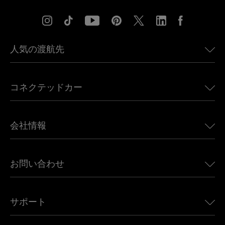
人気の渡航先
アメリカ向けeSIM
コネクテッドカー
ヨーロッパ向けeSIM
日本向けeSIM
BMW向けUbigi
カナダ向けeSIM
会社情報
Land Rover向けUbigi
ブラジル向けeSIM
Alfa Romeo向けUbigi
タイ向けeSIM
Ubigiについて
Jeep向けUbigi
お問い合わせ
アフリカ向けeSIM
Ubigi関連プレス
Jaguar向けUbigi
すべての目的地を見る
モバイル ネットワーク パートナー
Toyota向けUbigi
従業員をつなぐ
Ubigiアプリ
サポート
Mini向けUbigi
アフェリエイトプログラム
Ubigi.com
Maserati向けUbigi
ディストリビュータープログラム