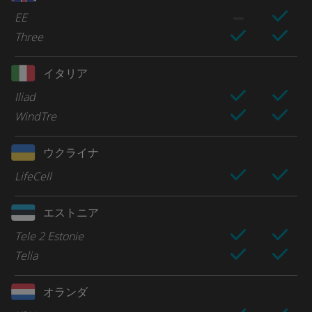
EE
Three
イタリア
Iliad
WindTre
ウクライナ
LifeCell
エストニア
Tele 2 Estonie
Telia
オランダ