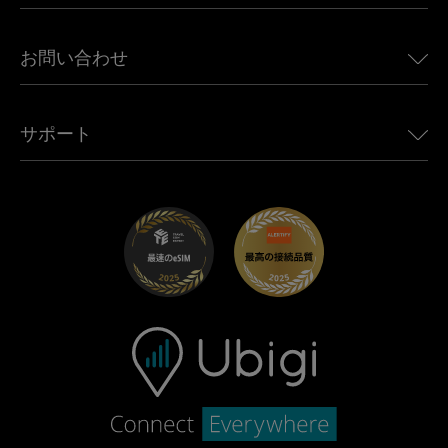
ブラジル向けeSIM
Alfa Romeo向けUbigi
タイ向けeSIM
Ubigiについて
Jeep向けUbigi
お問い合わせ
アフリカ向けeSIM
Ubigi関連プレス
Jaguar向けUbigi
すべての目的地を見る
モバイル ネットワーク パートナー
Toyota向けUbigi
従業員をつなぐ
Ubigiアプリ
サポート
Mini向けUbigi
アフェリエイトプログラム
Ubigi.com
Maserati向けUbigi
ディストリビュータープログラム
UbiClub｜ロイヤルティプログラム
始めましょう
Fiat向けUbigi
お友達紹介プログラム
トラブルシューティング
採用情報
ヘルプセンター
お問い合わせ先