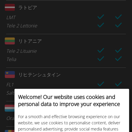
ラトビア
LMT
Tele 2 Lettonie
リトアニア
Tele 2 Lituanie
Telia
リヒテンシュタイン
FL1
Salt
Welcome! Our website uses cookies and
personal data to improve your experience
ルクセンブルク
For a smooth and effective browsing experience on our
Orange
website, we use cookies to personalise content, deliver
personalised advertising, provide social media features