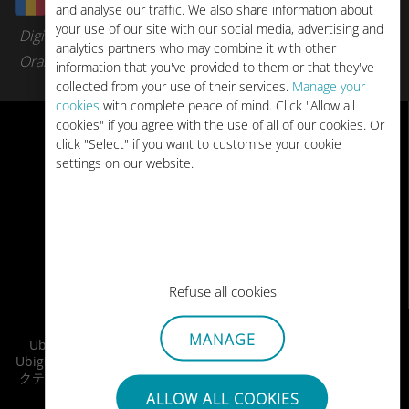
ルーマニア
and analyse our traffic. We also share information about
your use of our site with our social media, advertising and
Digi
analytics partners who may combine it with other
Orange Romania
information that you've provided to them or that they've
collected from your use of their services.
Manage your
cookies
with complete peace of mind. Click "Allow all
cookies" if you agree with the use of all of our cookies. Or
click "Select" if you want to customise your cookie
settings on our website.
eSIMの対応デバイスをチェックしよう
利用方法
Refuse all cookies
MANAGE
Ubigi eSIM ヨーロッパで現地料金でインターネットに接続！
Ubigi eSIMを入手し、QRコードをメールで受け取り、旅行前にア
クティベート。到着後すぐにスムーズなインターネット接続を楽
しめます！
ALLOW ALL COOKIES