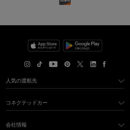
人気の渡航先
アメリカ向けeSIM
コネクテッドカー
ヨーロッパ向けeSIM
日本向けeSIM
BMW向けUbigi
カナダ向けeSIM
会社情報
Land Rover向けUbigi