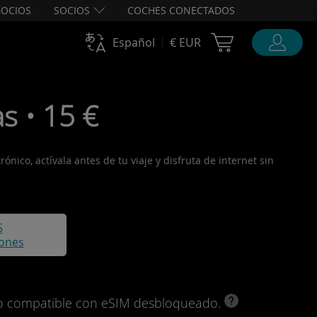
OCIOS
SOCIOS
COCHES CONECTADOS
Cart Ubigi
Español
€ EUR
s • 15 €
nico, actívala antes de tu viaje y disfruta de internet sin
5
iones
ivo compatible con eSIM desbloqueado.