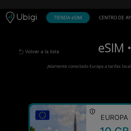
Skip to content
Contenido
Barra de navegación
Pie de página
TIENDA eSIM
CENTRO DE A
eSIM •
Volver a la lista
Back to list
¡Mantente conectado Europa a tarifas locale
EUROPA