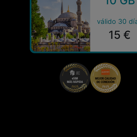
10 GB
válido 30 dí
15 €