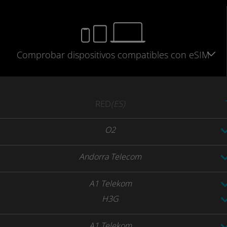
Comprobar
dispositivos compatibles
con eSIM
RED
(ES)
O2
Andorra Telecom
A1 Telekom
H3G
A1 Telekom