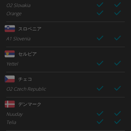
O2 Slovakia
Orange
スロベニア
A1 Slovenia
セルビア
Yettel
チェコ
O2 Czech Republic
デンマーク
Nuuday
Telia