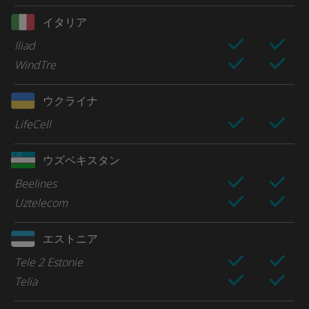
イタリア
Iliad
WindTre
ウクライナ
LifeCell
ウズベキスタン
Beelines
Uztelecom
エストニア
Tele 2 Estonie
Telia