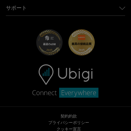
Toyota向けUbigi
従業員をつなぐ
Ubigiアプリ
サポート
Mini向けUbigi
アフェリエイトプログラム
Ubigi.com
Maserati向けUbigi
ディストリビュータープログラム
UbiClub｜ロイヤルティプログラム
始めましょう
Fiat向けUbigi
お友達紹介プログラム
トラブルシューティング
採用情報
ヘルプセンター
お問い合わせ先
契約約款
プライバシーポリシー
クッキー宣言