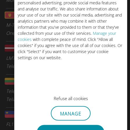
personalised advertising, provide social media features
and analyse our traffic. We also share information about
モンテネグロ
your use of our site with our social media, advertising and
analytics partners who may combine it with other
M-Tel
information that you've provided to them or that they've
One Montenegro
collected from your use of their services.
Manage your
cookies
with complete peace of mind. Click "Allow all
cookies" if you agree with the use of all of our cookies. Or
ラトビア
click "Select" if you want to customise your cookie
settings on our website.
LMT
Tele 2 Lettonie
リトアニア
Tele 2 Lituanie
Refuse all cookies
Telia
MANAGE
リヒテンシュタイン
FL1