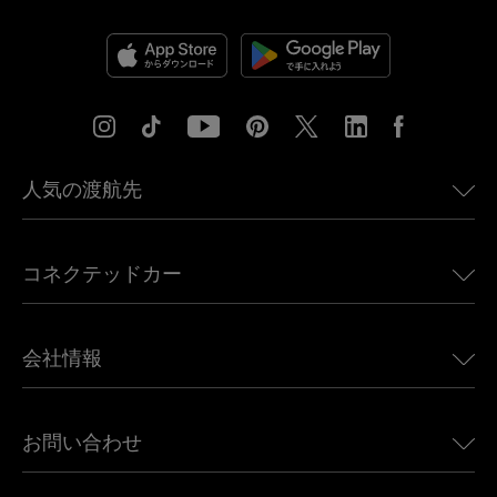
人気の渡航先
アメリカ向けeSIM
コネクテッドカー
ヨーロッパ向けeSIM
日本向けeSIM
BMW向けUbigi
カナダ向けeSIM
会社情報
Land Rover向けUbigi
ブラジル向けeSIM
Alfa Romeo向けUbigi
タイ向けeSIM
Ubigiについて
Jeep向けUbigi
お問い合わせ
アフリカ向けeSIM
Ubigi関連プレス
Jaguar向けUbigi
すべての目的地を見る
モバイル ネットワーク パートナー