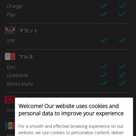
Orange
Play
マヨット
SFR
マルタ
Epic
GoMobile
Melita Malte
マン島
Welcome! Our website uses cookies and
Sure Telecom
personal data to improve your experience
モルドバ
For a smooth and effective browsing experience on our
website, we use cookies to personalise content, deliver
Moldcell