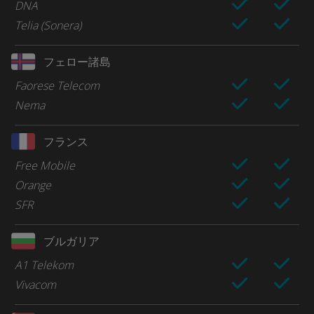
DNA
Telia (Sonera)
フェロー諸島
Faorese Telecom
Nema
フランス
Free Mobile
Orange
SFR
ブルガリア
A1 Telekom
Vivacom