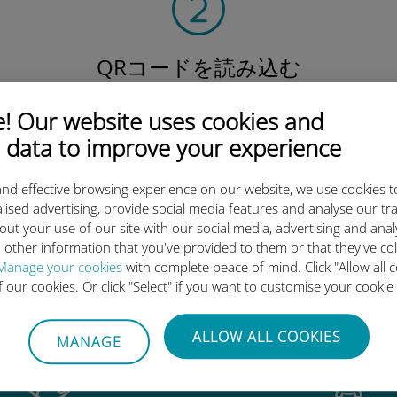
QRコードを読み込む
そしてデータプラン
を有効化したら、
 Our website uses cookies and
Ubigi eSIMをインストールしま
 data to improve your experience
しょう シンプル！
nd effective browsing experience on our website, we use cookies t
lised advertising, provide social media features and analyse our tra
out your use of our site with our social media, advertising and ana
 other information that you've provided to them or that they've co
Manage your cookies
with complete peace of mind. Click "Allow all c
igi International eSIMがすご
of our cookies. Or click "Select" if you want to customise your cookie
ALLOW ALL COOKIES
MANAGE