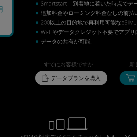
Smartstart – 到着地に着いた
月
追加料金やローミング料金なしの前払
200以上の目的地で再利用可能なeSIM
Wi-Fiやデータクレジット不要でアプ
データの共有が可能。
すでにお客様ですか：
新
データプランを購入