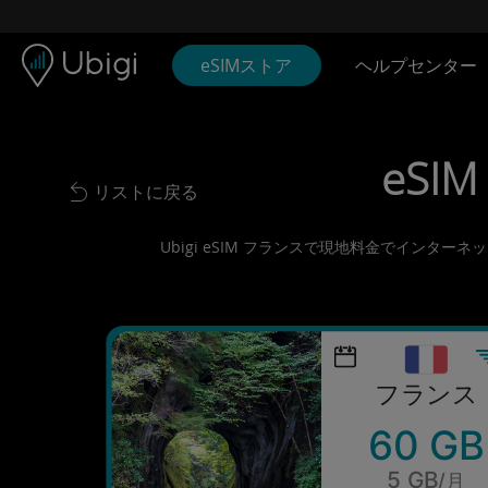
Skip to content
コンテンツ
ナビゲーションバー
フッター
eSIMストア
ヘルプセンター
eSIM
リストに戻る
Back to list
Ubigi eSIM フランスで現地料金でインタ
フランス
60 GB
5 GB
/月