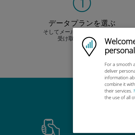
データプランを選ぶ
そしてメール経由でQRコードを
受け取りましょう！
Welcome!
Ubigi logo
早い！
personal
For a smooth a
deliver persona
information ab
combine it with
their services.
Ub
the use of all 