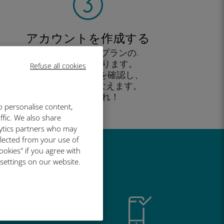
アカウントを作成する
すると、データプランの.
使用が可能となります。
Refuse all cookies
外出先 から残高を確認し、
追加購入がおこなえます。
お楽しみあれ！
o personalise content,
ffic. We also share
lytics partners who may
llected from your use of
ookies" if you agree with
い理由
 settings on our website.