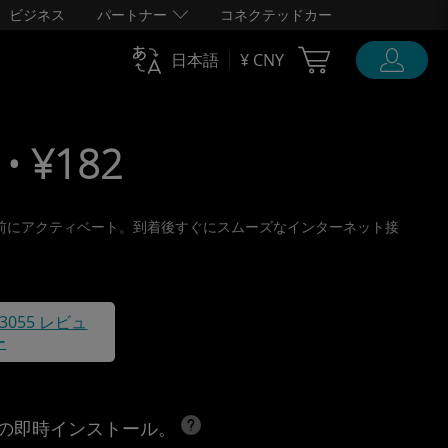
ビジネス
パートナー
コネクテッドカー
Cart Ubigi
日本語
¥ CNY
• ¥182
り、旅行前にアクティベート。到着後すぐにスムーズなインターネット接
43055 レビュ
ー
への即時インストール。