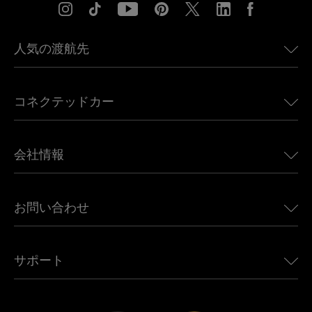
人気の渡航先
アメリカ向けeSIM
コネクテッドカー
ヨーロッパ向けeSIM
日本向けeSIM
BMW向けUbigi
カナダ向けeSIM
会社情報
Land Rover向けUbigi
ブラジル向けeSIM
Alfa Romeo向けUbigi
タイ向けeSIM
Ubigiについて
Jeep向けUbigi
お問い合わせ
アフリカ向けeSIM
Ubigi関連プレス
Jaguar向けUbigi
すべての目的地を見る
モバイル ネットワーク パートナー
Toyota向けUbigi
従業員をつなぐ
Ubigiアプリ
サポート
Mini向けUbigi
アフェリエイトプログラム
Ubigi.com
Maserati向けUbigi
ディストリビュータープログラム
UbiClub｜ロイヤルティプログラム
始めましょう
Fiat向けUbigi
お友達紹介プログラム