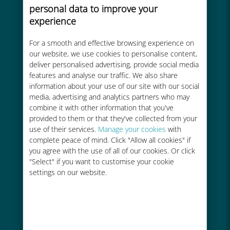
personal data to improve your
200以上の国と地域で使える、国際
experience
的な高品位のセルラー通信です
For a smooth and effective browsing experience on
our website, we use cookies to personalise content,
deliver personalised advertising, provide social media
features and analyse our traffic. We also share
information about your use of our site with our social
コストパフォーマンス
media, advertising and analytics partners who may
combine it with other information that you've
お客様が普段お使いのキャリアでロ
provided to them or that they've collected from your
ーミングサービスを使った場合に比
use of their services.
Manage your cookies
with
べて最大で90％の節約が可能です。
complete peace of mind. Click "Allow all cookies" if
you agree with the use of all of our cookies. Or click
"Select" if you want to customise your cookie
settings on our website.
かんたん追加購入
Wi-Fiやデータ残量がなくても、