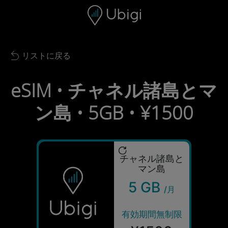
Skip to content
コンテンツ
ナビゲーションバー
フッター
リストに戻る
Back to list
eSIM • チャネル諸島とマ
ン島 • 5GB • ¥1500
チャネル諸島と
マン島
5 GB
/月
有効期間無制限