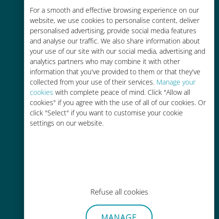
For a smooth and effective browsing experience on our
お客様が普段お使いのキャリアでロ
website, we use cookies to personalise content, deliver
ーミングサービスを使った場合に比
personalised advertising, provide social media features
べて最大で90％の節約が可能です。
and analyse our traffic. We also share information about
your use of our site with our social media, advertising and
analytics partners who may combine it with other
information that you've provided to them or that they've
collected from your use of their services.
Manage your
cookies
with complete peace of mind. Click "Allow all
かんたん追加購入
cookies" if you agree with the use of all of our cookies. Or
click "Select" if you want to customise your cookie
Wi-Fiやデータ残量がなくても、
settings on our website.
Ubigiアプリでデータの追加購入が
可能
Refuse all cookies
手間いらず
MANAGE