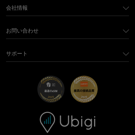
BMW向けUbigi
カナダ向けeSIM
会社情報
Land Rover向けUbigi
ブラジル向けeSIM
Alfa Romeo向けUbigi
タイ向けeSIM
Ubigiについて
Jeep向けUbigi
お問い合わせ
アフリカ向けeSIM
Ubigi関連プレス
Jaguar向けUbigi
すべての目的地を見る
モバイル ネットワーク パートナー
Toyota向けUbigi
従業員をつなぐ
Ubigiアプリ
サポート
Mini向けUbigi
アフェリエイトプログラム
Ubigi.com
Maserati向けUbigi
ディストリビュータープログラム
UbiClub｜ロイヤルティプログラム
始めましょう
Fiat向けUbigi
お友達紹介プログラム
トラブルシューティング
採用情報
ヘルプセンター
お問い合わせ先