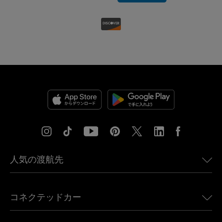
人気の渡航先
アメリカ向けeSIM
コネクテッドカー
ヨーロッパ向けeSIM
日本向けeSIM