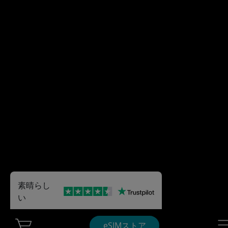
素晴らし
い
Cart Ubigi
Nav
eSIMストア